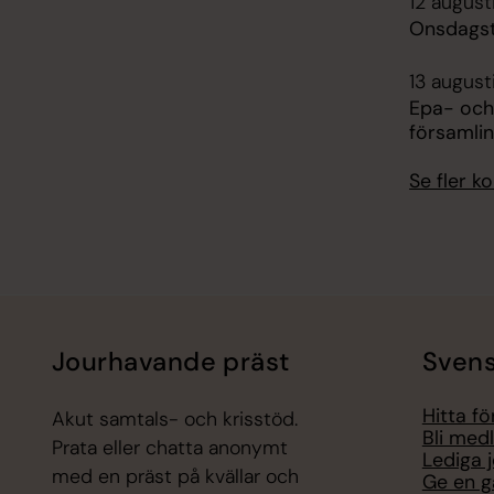
12 august
Onsdagst
13 august
Epa- och
församli
Se fler 
Jourhavande präst
Svens
Hitta f
Akut samtals- och krisstöd.
Bli med
Prata eller chatta anonymt
Lediga 
med en präst på kvällar och
Ge en g