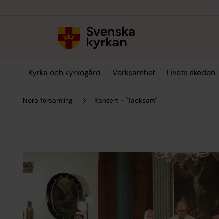
Till innehållet
Till undermeny
Kyrka och kyrkogård
Verksamhet
Livets skeden
Nora församling
Konsert - "Tacksam"