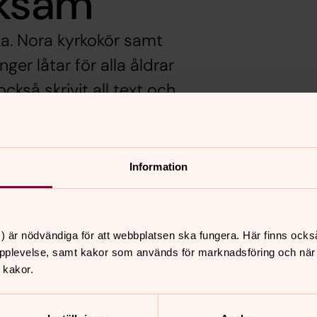
cksam"
a. Nora kyrkokör samt
ger låtar för alla åldrar
kså skrivit all text och
Information
 musiker beröra olika känslor, mod,
t blir en glädjestund med plats för
) är nödvändiga för att webbplatsen ska fungera. Här finns ocks
pplevelse, samt kakor som används för marknadsföring och när vi
 kakor.