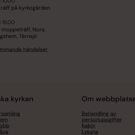
i 10.00
räff på kyrkogården
i 18.00
 moppeträff, Nora
ngshem, Tärnsjö
kommande händelser
ka kyrkan
Om webbplats
örsamling
Behandling av
lem
personuppgifter
jobb
Kakor
åva
Lyssna