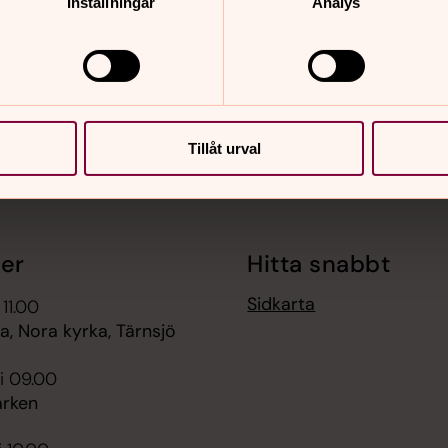
Inställningar
Analys
nnehåll?
Tillåt urval
er
Hitta snabbt
Sidkarta
 11.00
, Nora kyrka, Tärnsjö
i 09.00
rken