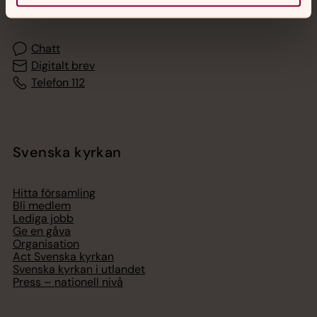
med en präst på kvällar och nätter.
Chatt
Digitalt brev
Telefon 112
Svenska kyrkan
Hitta församling
Bli medlem
Lediga jobb
Ge en gåva
Organisation
Act Svenska kyrkan
Svenska kyrkan i utlandet
Press – nationell nivå