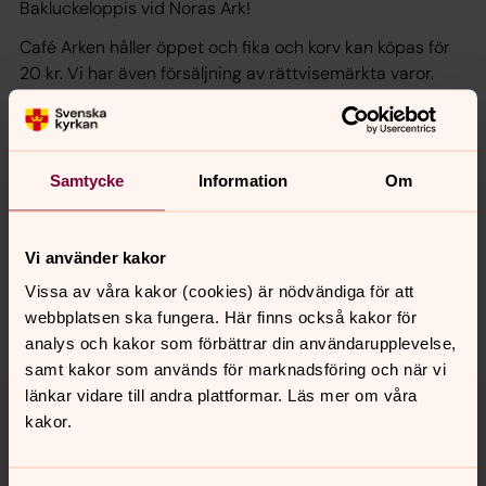
Bakluckeloppis vid Noras Ark!
Café Arken håller öppet och fika och korv kan köpas för
20 kr. Vi har även försäljning av rättvisemärkta varor.
Alla intäkter går till ett barnprojekt i Uganda.
Välkommen!
Samtycke
Information
Om
Synpunkter eller frågor på sidans
Vi använder kakor
innehåll?
Vissa av våra kakor (cookies) är nödvändiga för att
webbplatsen ska fungera. Här finns också kakor för
nora.tarnsjo.forsamling@svenskakyrkan.se
analys och kakor som förbättrar din användarupplevelse,
samt kakor som används för marknadsföring och när vi
Tillbaka till toppen
Tillbaka till innehållet
länkar vidare till andra plattformar. Läs mer om våra
kakor.