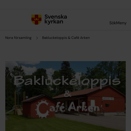
Till innehållet
Till undermeny
Sök
Meny
Nora församling
Bakluckeloppis & Café Arken