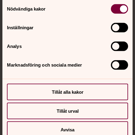
Kontakt
Samtyckesval
Nödvändiga kakor
Kalender
Inställningar
Analys
Hitta snabbt
Marknadsföring och sociala medier
Sociala kanaler
Tillåt alla kakor
Tillåt urval
Jourhavande präst
Avvisa
Akut samtals- och krisstöd. Prata eller chatta anonymt