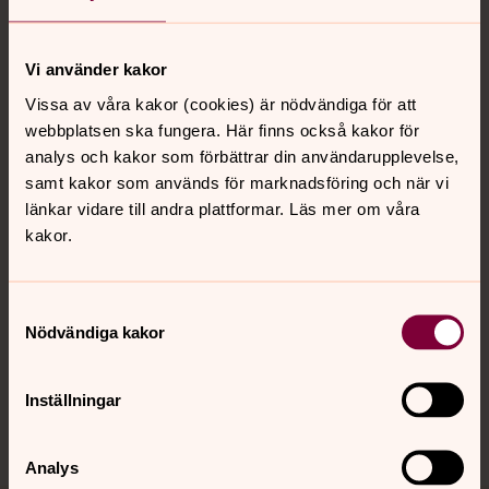
Tillbaka till toppen
Tillbaka till innehållet
Vi använder kakor
Vissa av våra kakor (cookies) är nödvändiga för att
Kontakt
webbplatsen ska fungera. Här finns också kakor för
analys och kakor som förbättrar din användarupplevelse,
samt kakor som används för marknadsföring och när vi
Kalender
länkar vidare till andra plattformar. Läs mer om våra
kakor.
Hitta snabbt
Samtyckesval
Nödvändiga kakor
Sociala kanaler
Inställningar
Analys