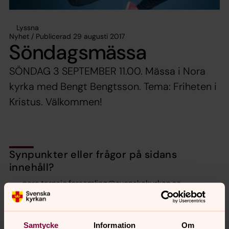
Lyssna
Nyhet / Publicerad 29 augusti 2017
Söndagsmässa
SÖNDAG 3 SEPTEMBER 11.00. Mässa i Nora
kyrka med Bengt Bengtsson. Tema: Friheten i
Kristus. Välkommen!
Synpunkter eller frågor på sidans
innehåll?
nora.tarnsjo.forsamling@svenskakyrkan.se
Dela
Samtycke
Information
Om