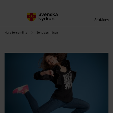
Till innehållet
Till undermeny
Sök
Meny
Nora församling
Söndagsmässa