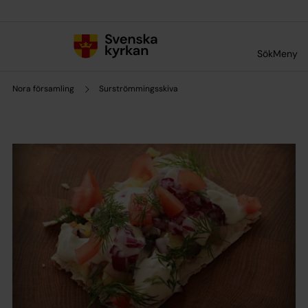
Till innehållet
Till undermeny
Sök
Meny
Nora församling
Surströmmingsskiva