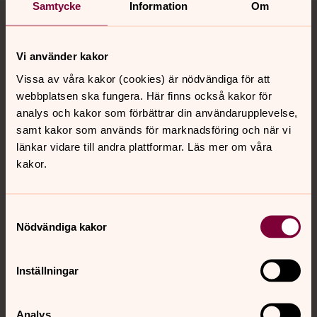
Tillbaka till toppen
Tillbaka till innehållet
Samtycke
Information
Om
Vi använder kakor
Kontakt
Vissa av våra kakor (cookies) är nödvändiga för att
webbplatsen ska fungera. Här finns också kakor för
analys och kakor som förbättrar din användarupplevelse,
Kalender
samt kakor som används för marknadsföring och när vi
länkar vidare till andra plattformar. Läs mer om våra
kakor.
Hitta snabbt
Samtyckesval
Nödvändiga kakor
Sociala kanaler
Inställningar
Analys