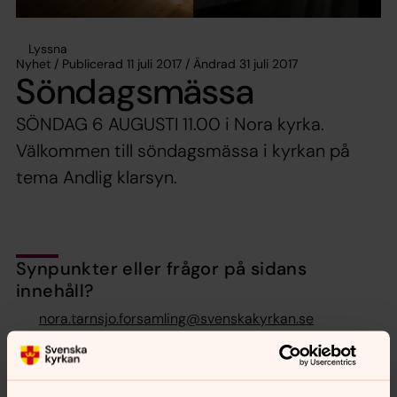
Lyssna
Nyhet / Publicerad 11 juli 2017 / Ändrad 31 juli 2017
Söndagsmässa
SÖNDAG 6 AUGUSTI 11.00 i Nora kyrka.
Välkommen till söndagsmässa i kyrkan på
tema Andlig klarsyn.
Synpunkter eller frågor på sidans
innehåll?
nora.tarnsjo.forsamling@svenskakyrkan.se
Dela