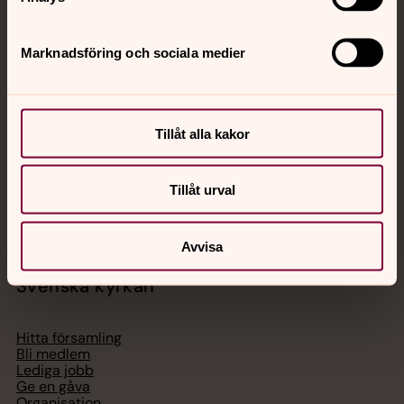
Jourhavande präst
Marknadsföring och sociala medier
Akut samtals- och krisstöd. Prata eller chatta anonymt
med en präst på kvällar och nätter.
Tillåt alla kakor
Chatt
Digitalt brev
Tillåt urval
Telefon 112
Avvisa
Svenska kyrkan
Hitta församling
Bli medlem
Lediga jobb
Ge en gåva
Organisation