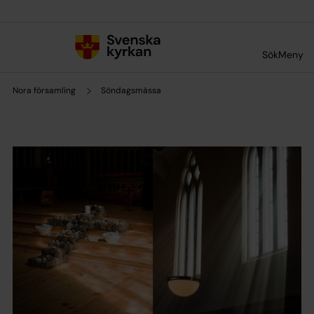
Till innehållet
Till undermeny
Sök
Meny
Nora församling
Söndagsmässa