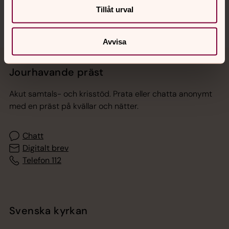
Tillåt urval
Avvisa
Jourhavande präst
Akut samtals- och krisstöd. Prata eller chatta anonymt
med en präst på kvällar och nätter.
Chatt
Digitalt brev
Telefon 112
Svenska kyrkan