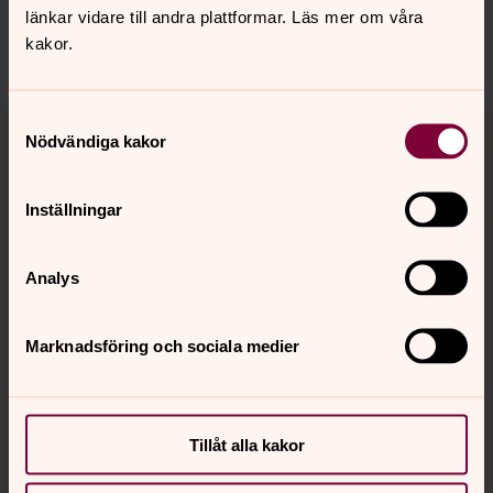
nora.tarnsjo.forsamling@svenskakyrkan.se
länkar vidare till andra plattformar. Läs mer om våra
Dela
kakor.
Tillbaka till toppen
Tillbaka till innehållet
Samtyckesval
Nödvändiga kakor
Inställningar
Kontakt
Analys
Kalender
Marknadsföring och sociala medier
Hitta snabbt
Tillåt alla kakor
Sociala kanaler