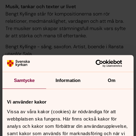
Musik, tankar och texter ur livet
Bengt Kyllinge står för kompositionerna som rör
relationer, medmänsklighet, vardagen och att må bra.
Tre musiker som skapar stämningsfull musik vars syfte
är att stärka och mana till eftertanke.
Bengt Kyllinge - sång, saxofon. Artist, boende i Ransta
utanför Sala.
Anna-Karin Ander Glöde - sång, piano. Kyrkomusiker
som tidigare arbetat i Nora församling
Samtycke
Information
Om
Anders Larm - bas, gitarr. Frilansande musiker boende i
Sala.
Vi använder kakor
Vissa av våra kakor (cookies) är nödvändiga för att
webbplatsen ska fungera. Här finns också kakor för
Synpunkter eller frågor på sidans
analys och kakor som förbättrar din användarupplevelse,
innehåll?
samt kakor som används för marknadsföring och när vi