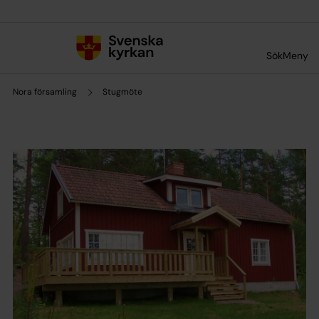
Till innehållet
Till undermeny
Sök
Meny
Nora församling
Stugmöte