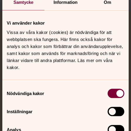
Samtycke
Information
Om
Tillbaka till toppen
Tillbaka till innehållet
Vi använder kakor
Vissa av våra kakor (cookies) är nödvändiga för att
webbplatsen ska fungera. Här finns också kakor för
Kontakt
analys och kakor som förbättrar din användarupplevelse,
samt kakor som används för marknadsföring och när vi
länkar vidare till andra plattformar. Läs mer om våra
Kalender
kakor.
Hitta snabbt
Samtyckesval
Nödvändiga kakor
Sociala kanaler
Inställningar
Analys