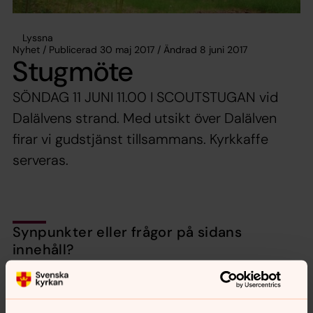
Lyssna
Nyhet / Publicerad 30 maj 2017 / Ändrad 8 juni 2017
Stugmöte
SÖNDAG 11 JUNI 11.00 I SCOUTSTUGAN vid
Dalälvens strand. Med utsikt över Dalälven
firar vi gudstjänst tillsammans. Kyrkkaffe
serveras.
Synpunkter eller frågor på sidans
innehåll?
nora.tarnsjo.forsamling@svenskakyrkan.se
Dela