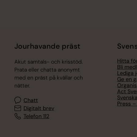
Jourhavande präst
Svens
Hitta f
Akut samtals- och krisstöd.
Bli med
Prata eller chatta anonymt
Lediga 
med en präst på kvällar och
Ge en g
Organis
nätter.
Act Sve
Svenska
Chatt
Press – 
Digitalt brev
Telefon 112