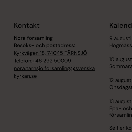
Kontakt
Kalend
Nora församling
9 augusti
Besöks- och postadress:
Högmässa
Kyrkvägen 18, 74045 TÄRNSJÖ
10 august
Telefon:
+46 292 50009
Sommara
nora.tarnsjo.forsamling@svenska
kyrkan.se
12 august
Onsdagst
13 august
Epa- och
församli
Se fler 