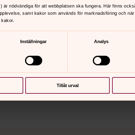
) är nödvändiga för att webbplatsen ska fungera. Här finns ocks
aserat på Upplands historia och har
pplevelse, samt kakor som används för marknadsföring och när vi
andning av pop, visa, lite country och
 kakor.
Inställningar
Analys
nnehåll?
Tillåt urval