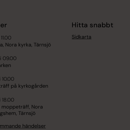
er
Hitta snabbt
Sidkarta
 11.00
, Nora kyrka, Tärnsjö
i 09.00
rken
i 10.00
räff på kyrkogården
i 18.00
 moppeträff, Nora
ngshem, Tärnsjö
kommande händelser