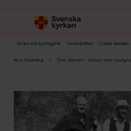
Till innehållet
Till undermeny
Kyrka och kyrkogård
Verksamhet
Livets skeden
Nora församling
"Över Atlanten" - konsert med musikgr