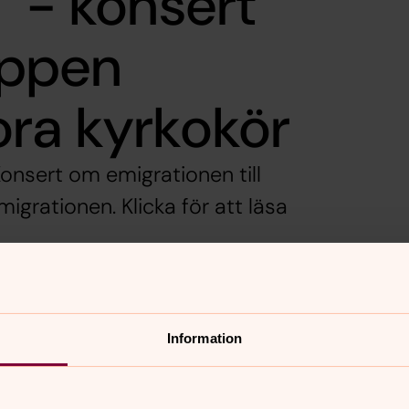
" - konsert
uppen
ora kyrkokör
nsert om emigrationen till
igrationen. Klicka för att läsa
å en konsert om emigrationen till
. Många av låtarna bygger på
Information
 där många anhängare följde Erik