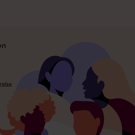
en
relse