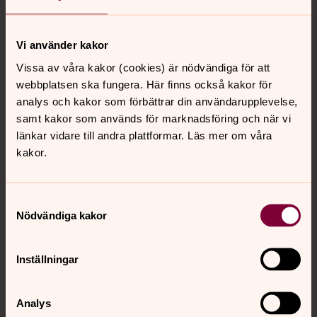
Tillbaka till toppen
Tillbaka till innehållet
Vi använder kakor
Vissa av våra kakor (cookies) är nödvändiga för att
Kontakt
webbplatsen ska fungera. Här finns också kakor för
analys och kakor som förbättrar din användarupplevelse,
samt kakor som används för marknadsföring och när vi
Kalender
länkar vidare till andra plattformar. Läs mer om våra
kakor.
Hitta snabbt
Samtyckesval
Nödvändiga kakor
Sociala kanaler
Inställningar
Analys