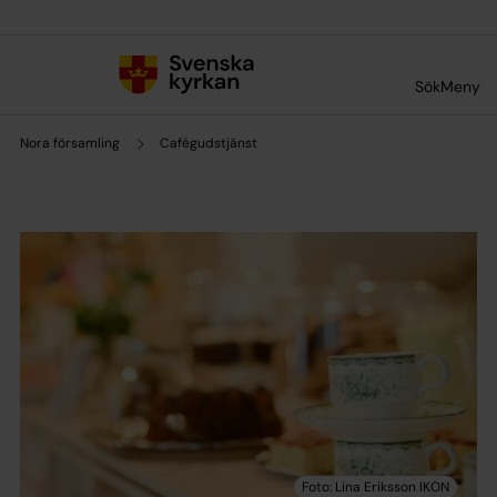
Till innehållet
Till undermeny
Sök
Meny
Nora församling
Cafégudstjänst