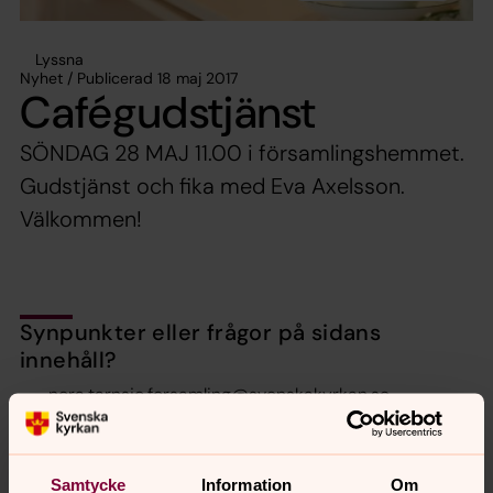
Lyssna
Nyhet / Publicerad 18 maj 2017
Cafégudstjänst
SÖNDAG 28 MAJ 11.00 i församlingshemmet.
Gudstjänst och fika med Eva Axelsson.
Välkommen!
Synpunkter eller frågor på sidans
innehåll?
nora.tarnsjo.forsamling@svenskakyrkan.se
Dela
Samtycke
Information
Om