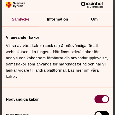
Synpunkter eller frågor på sidans
innehåll?
nora.tarnsjo.forsamling@svenskakyrkan.se
Samtycke
Information
Om
Dela
Vi använder kakor
Tillbaka till toppen
Tillbaka till innehållet
Vissa av våra kakor (cookies) är nödvändiga för att
webbplatsen ska fungera. Här finns också kakor för
analys och kakor som förbättrar din användarupplevelse,
samt kakor som används för marknadsföring och när vi
Kontakt
länkar vidare till andra plattformar. Läs mer om våra
kakor.
Kalender
Samtyckesval
Nödvändiga kakor
Hitta snabbt
Inställningar