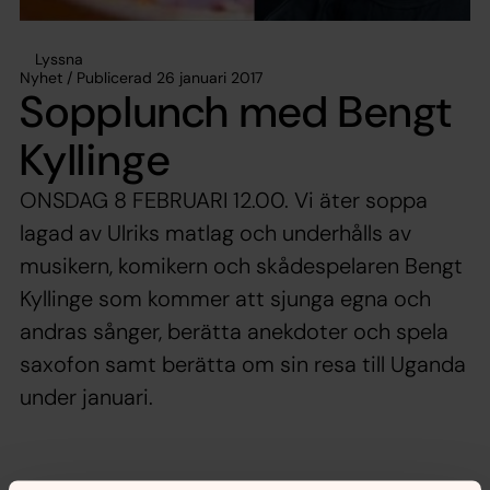
Lyssna
Nyhet / Publicerad 26 januari 2017
Sopplunch med Bengt
Kyllinge
ONSDAG 8 FEBRUARI 12.00. Vi äter soppa
lagad av Ulriks matlag och underhålls av
musikern, komikern och skådespelaren Bengt
Kyllinge som kommer att sjunga egna och
andras sånger, berätta anekdoter och spela
saxofon samt berätta om sin resa till Uganda
under januari.