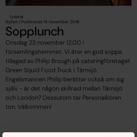
Lyssna
Nyhet / Publicerad 14 november 2016
Sopplunch
Onsdag 23 november 12.00 i
församlingshemmet. Vi äter en god soppa
tillagad av Philip Brough på cateringföretaget
Green Squid Food Truck i Tärnsjö.
Engelsmannen Philip berättar också om sig
själv - är det någon skillnad mellan Tärnsjö
och London? Dessutom tar Personalkören
ton. Välkommen!