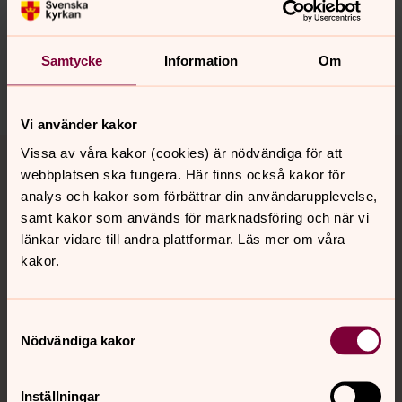
Synpunkter eller frågor på sidans
innehåll?
nora.tarnsjo.forsamling@svenskakyrkan.se
Samtycke
Information
Om
Dela
Vi använder kakor
Tillbaka till toppen
Tillbaka till innehållet
Vissa av våra kakor (cookies) är nödvändiga för att
webbplatsen ska fungera. Här finns också kakor för
analys och kakor som förbättrar din användarupplevelse,
samt kakor som används för marknadsföring och när vi
Kontakt
länkar vidare till andra plattformar. Läs mer om våra
kakor.
Kalender
Samtyckesval
Nödvändiga kakor
Hitta snabbt
Inställningar