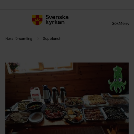
Till innehållet
Till undermeny
Sök
Meny
Nora församling
Sopplunch