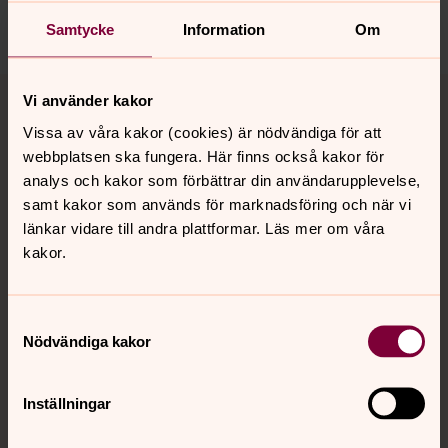
Dela
Samtycke
Information
Om
Tillbaka till toppen
Tillbaka till innehållet
Vi använder kakor
Vissa av våra kakor (cookies) är nödvändiga för att
webbplatsen ska fungera. Här finns också kakor för
Kontakt
analys och kakor som förbättrar din användarupplevelse,
samt kakor som används för marknadsföring och när vi
länkar vidare till andra plattformar. Läs mer om våra
kakor.
Kalender
Samtyckesval
Hitta snabbt
Nödvändiga kakor
Inställningar
Sociala kanaler