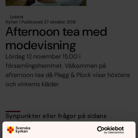
Lyssna
Nyhet / Publicerad 27 oktober 2016
Afternoon tea med
modevisning
Lördag 12 november 15.00 i
församlingshemmet. Välkommen på
afternoon tea då Plagg & Plock visar höstens
och vinterns kläder.
Synpunkter eller frågor på sidans
innehåll?
nora.tarnsjo.forsamling@svenskakyrkan.se