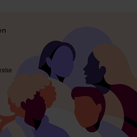
en
relse