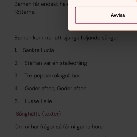
Barnen får endast ha elektriska tärnljus och ska h
fötterna.
Avvisa
Barnen kommer att sjunga följande sånger:
1. Sankta Lucia
2. Staffan var en stalledräng
3. Tre pepparkaksgubbar
4. Goder afton, Goder afton
5. Lusse Lelle
Sånghäfte (texter)
Om ni har frågor så får ni gärna höra