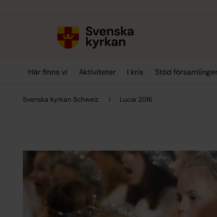
Till innehållet
Till undermeny
Här finns vi
Aktiviteter
I kris
Stöd församlinge
Svenska kyrkan Schweiz
Lucia 2016