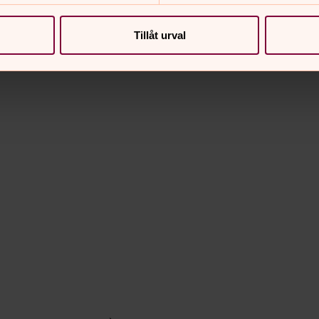
elst ha till kläderna matchande skor på
Tillåt urval