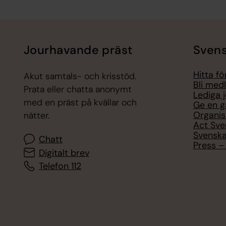
Tillbaka till toppen
Tillbaka till innehållet
Jourhavande präst
Svens
Hitta f
Akut samtals- och krisstöd.
Bli med
Prata eller chatta anonymt
Lediga 
med en präst på kvällar och
Ge en g
Organis
nätter.
Act Sve
Svenska
Chatt
Press – 
Digitalt brev
Telefon 112