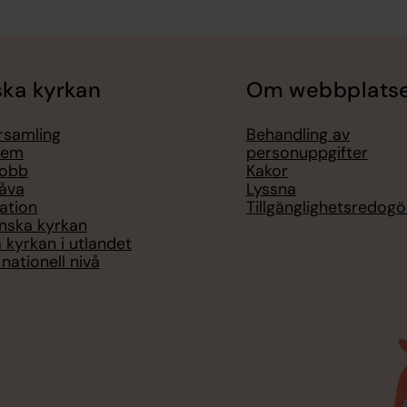
ka kyrkan
Om webbplats
örsamling
Behandling av
lem
personuppgifter
jobb
Kakor
åva
Lyssna
ation
Tillgänglighetsredogö
nska kyrkan
 kyrkan i utlandet
nationell nivå