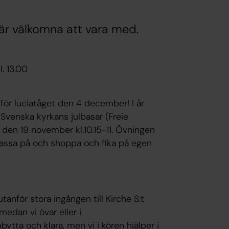
 är välkomna att vara med.
. 13.00
nför luciatåget den 4 december! I år
Svenska kyrkans julbasar (Freie
den 19 november kl.10.15-11. Övningen
 passa på och shoppa och fika på egen
tanför stora ingången till Kirche S:t
medan vi övar eller i
ta och klara, men vi i kören hjälper i