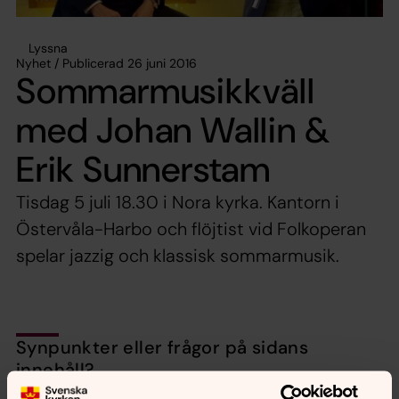
Lyssna
Nyhet / Publicerad 26 juni 2016
Sommarmusikkväll
med Johan Wallin &
Erik Sunnerstam
Tisdag 5 juli 18.30 i Nora kyrka. Kantorn i
Östervåla-Harbo och flöjtist vid Folkoperan
spelar jazzig och klassisk sommarmusik.
Synpunkter eller frågor på sidans
innehåll?
nora.tarnsjo.forsamling@svenskakyrkan.se