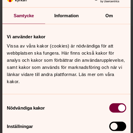
Dela
Samtycke
Information
Om
Tillbaka till toppen
Tillbaka till innehållet
Vi använder kakor
Vissa av våra kakor (cookies) är nödvändiga för att
webbplatsen ska fungera. Här finns också kakor för
Kontakt
analys och kakor som förbättrar din användarupplevelse,
samt kakor som används för marknadsföring och när vi
länkar vidare till andra plattformar. Läs mer om våra
Kalender
kakor.
Samtyckesval
Hitta snabbt
Nödvändiga kakor
Sociala kanaler
Inställningar