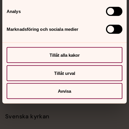
Analys
Marknadsföring och sociala medier
Jourhavande präst
Akut samtals- och krisstöd. Prata eller chatta anonymt
Tillåt alla kakor
med en präst på kvällar och nätter.
Tillåt urval
Chatt
Digitalt brev
Telefon 112
Avvisa
Svenska kyrkan