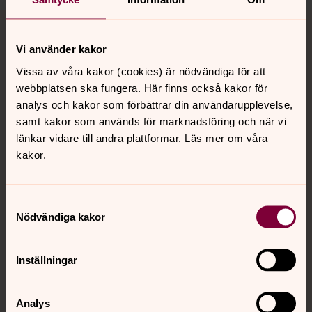
Tillbaka till toppen
Tillbaka till innehållet
Vi använder kakor
Vissa av våra kakor (cookies) är nödvändiga för att
Kontakt
webbplatsen ska fungera. Här finns också kakor för
analys och kakor som förbättrar din användarupplevelse,
samt kakor som används för marknadsföring och när vi
Kalender
länkar vidare till andra plattformar. Läs mer om våra
kakor.
Hitta snabbt
Samtyckesval
Nödvändiga kakor
Sociala kanaler
Inställningar
Analys