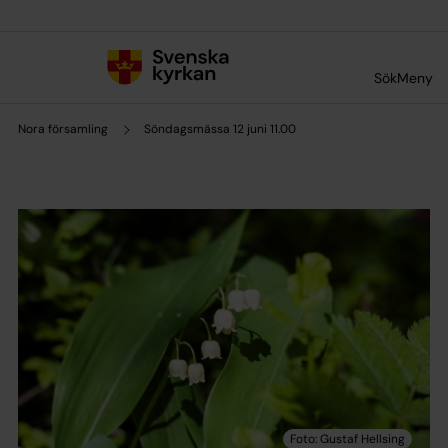
Till innehållet
Till undermeny
Sök
Meny
Nora församling
Söndagsmässa 12 juni 11.00