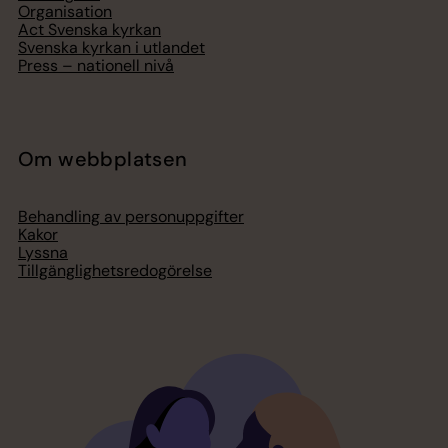
Organisation
Act Svenska kyrkan
Svenska kyrkan i utlandet
Press – nationell nivå
Om webbplatsen
Behandling av personuppgifter
Kakor
Lyssna
Tillgänglighetsredogörelse