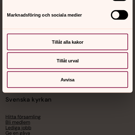
Marknadsföring och sociala medier
Jourhavande präst
Akut samtals- och krisstöd. Prata eller chatta anonymt
med en präst på kvällar och nätter.
Tillåt alla kakor
Chatt
Tillåt urval
Digitalt brev
Telefon 112
Avvisa
Svenska kyrkan
Hitta församling
Bli medlem
Lediga jobb
Ge en gåva