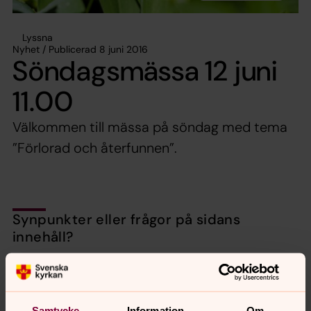
Lyssna
Nyhet / Publicerad 8 juni 2016
Söndagsmässa 12 juni
11.00
Välkommen till mässa på söndag med tema
”Förlorad och återfunnen”.
Synpunkter eller frågor på sidans
innehåll?
nora.tarnsjo.forsamling@svenskakyrkan.se
Dela
Samtycke
Information
Om