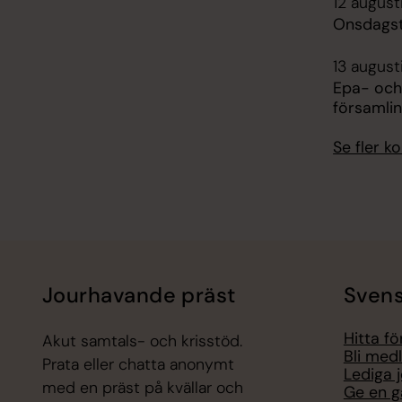
12 august
Onsdagst
13 august
Epa- och
församli
Se fler 
Jourhavande präst
Svens
Hitta f
Akut samtals- och krisstöd.
Bli med
Prata eller chatta anonymt
Lediga 
med en präst på kvällar och
Ge en g