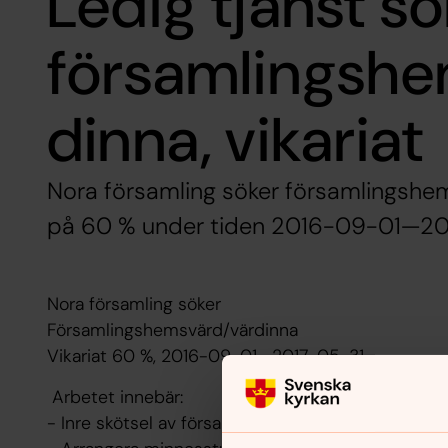
Ledig tjänst s
församlingshe
dinna, vikariat
Nora församling söker församlingshems
på 60 % under tiden 2016-09-01—20
Nora församling söker
Församlingshemsvärd/värdinna
Vikariat 60 %, 2016-09-01—2017-05-31
Arbetet innebär:
- Inre skötsel av församlingshemmet.