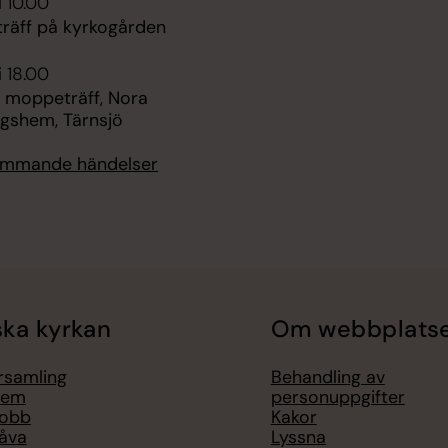
i 10.00
räff på kyrkogården
i 18.00
 moppeträff, Nora
ngshem, Tärnsjö
kommande händelser
ka kyrkan
Om webbplats
örsamling
Behandling av
lem
personuppgifter
jobb
Kakor
åva
Lyssna