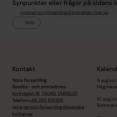
Synpunkter eller frågor på sidans i
nora.tarnsjo.forsamling@svenskakyrkan.se
Dela
Tillbaka till toppen
Tillbaka till innehållet
Kontakt
Kalend
Nora församling
9 augusti
Besöks- och postadress:
Högmässa
Kyrkvägen 18, 74045 TÄRNSJÖ
10 august
Telefon:
+46 292 50009
Sommara
nora.tarnsjo.forsamling@svenska
kyrkan.se