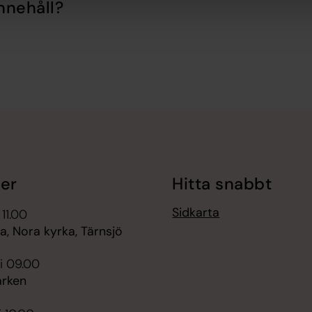
nnehåll?
er
Hitta snabbt
Sidkarta
 11.00
, Nora kyrka, Tärnsjö
i 09.00
rken