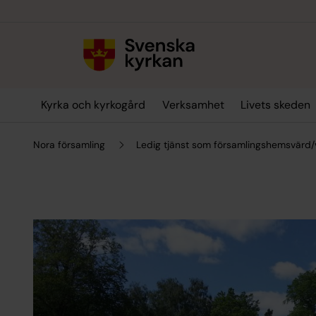
Till innehållet
Till undermeny
Kyrka och kyrkogård
Verksamhet
Livets skeden
Nora församling
Ledig tjänst som församlingshemsvärd/v