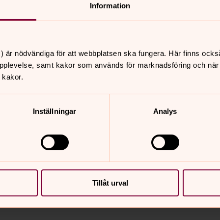
ravningar.
Information
kaffe och andra sammankomster. Viss
 välkomnande atmosfär till församlingen
) är nödvändiga för att webbplatsen ska fungera. Här finns ocks
ontakt med många människor, därför är
pplevelse, samt kakor som används för marknadsföring och när vi
 mycket viktig.
 kakor.
tterligare information om tjänsten lämnas
eller
Inställningar
Analys
da senast 30 juni 2016 och skickas till
r e-post:
Tillåt urval