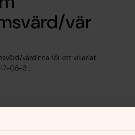
om
msvärd/vär
värd/värdinna för ett vikariat
17-05-31.