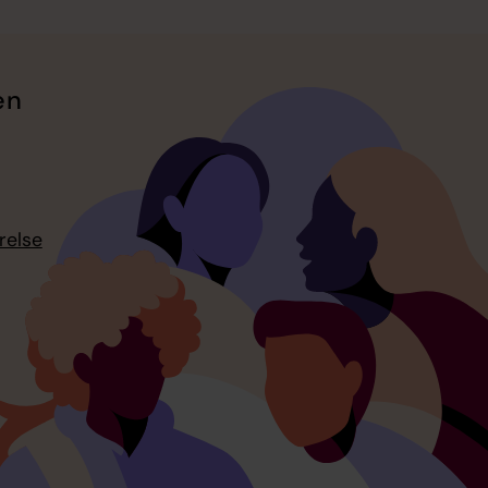
en
relse