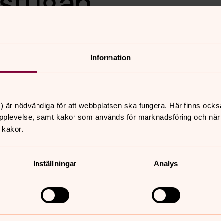
tstugan
 stunds gemenskap och fika i
ld”.
Information
) är nödvändiga för att webbplatsen ska fungera. Här finns ocks
nnehåll?
pplevelse, samt kakor som används för marknadsföring och när vi
 kakor.
Inställningar
Analys