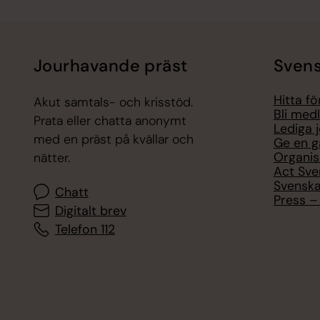
Jourhavande präst
Svens
Hitta f
Akut samtals- och krisstöd.
Bli med
Prata eller chatta anonymt
Lediga 
med en präst på kvällar och
Ge en g
Organis
nätter.
Act Sve
Svenska
Chatt
Press – 
Digitalt brev
Telefon 112