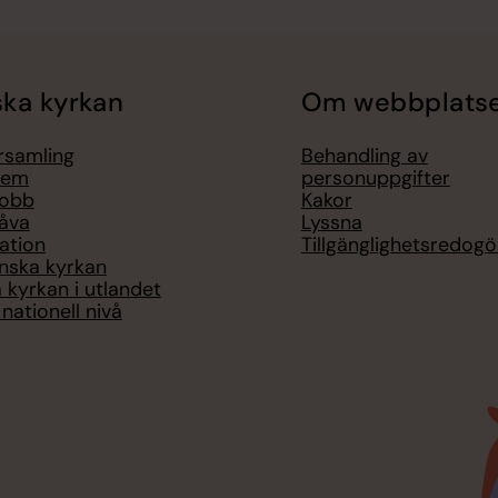
ka kyrkan
Om webbplats
örsamling
Behandling av
lem
personuppgifter
jobb
Kakor
åva
Lyssna
ation
Tillgänglighetsredogö
nska kyrkan
 kyrkan i utlandet
nationell nivå