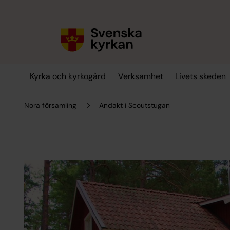
Till innehållet
Till undermeny
Kyrka och kyrkogård
Verksamhet
Livets skeden
Nora församling
Andakt i Scoutstugan