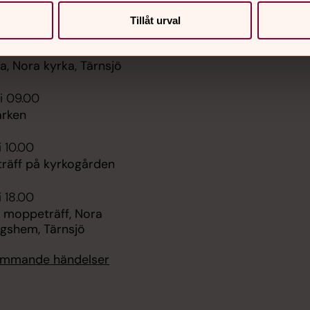
er
Hitta snabbt
Tillåt urval
Sidkarta
 11.00
, Nora kyrka, Tärnsjö
i 09.00
rken
i 10.00
räff på kyrkogården
i 18.00
 moppeträff, Nora
ngshem, Tärnsjö
kommande händelser