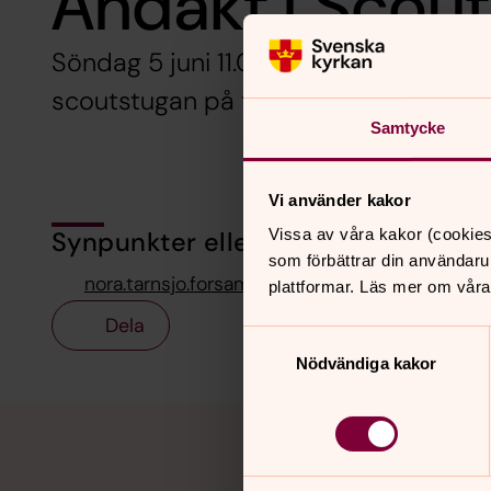
Andakt i Scou
Söndag 5 juni 11.00 Välkommen till en
scoutstugan på temat ”kallad och utva
Samtycke
Vi använder kakor
Vissa av våra kakor (cookies
Synpunkter eller frågor på sidans i
som förbättrar din användaru
nora.tarnsjo.forsamling@svenskakyrkan.se
plattformar. Läs mer om våra
Dela
Samtyckesval
Nödvändiga kakor
Tillbaka till toppen
Tillbaka till innehållet