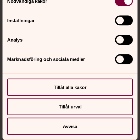
Nödvändiga kakor
Kalender
Inställningar
Hitta snabbt
Analys
Sociala kanaler
Marknadsföring och sociala medier
Tillåt alla kakor
Jourhavande präst
Tillåt urval
Akut samtals- och krisstöd. Prata eller chatta anonymt
med en präst på kvällar och nätter.
Avvisa