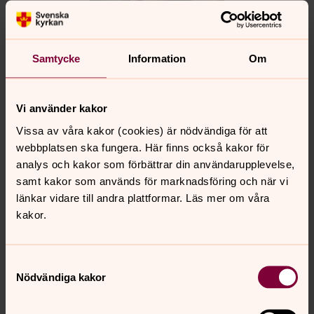
Samtycke
Information
Om
Vi använder kakor
Madelene Birgenius
Vissa av våra kakor (cookies) är nödvändiga för att
Musikpedagog, Masthuggs församling
webbplatsen ska fungera. Här finns också kakor för
analys och kakor som förbättrar din användarupplevelse,
Direkt:
031-731 92 47
SMS:
073-773 10 71
samt kakor som används för marknadsföring och när vi
madelene.birgenius@svenskakyrkan.se
E-post:
länkar vidare till andra plattformar. Läs mer om våra
kakor.
Samtyckesval
Nödvändiga kakor