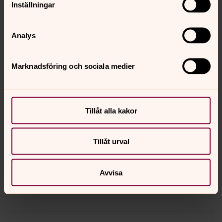
Inställningar
Analys
Marknadsföring och sociala medier
Tillåt alla kakor
Robert Jenderman-Schulze
Organist, Masthuggs församling
Tillåt urval
Direkt:
031-731 92 37
Mobil:
0737-73 13 63
robert.jenderman@svenskakyrkan.se
E-post:
Avvisa