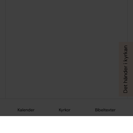
Kalender
Kyrkor
Bibeltexter