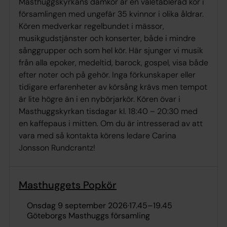
Masthuggskyrkans damkör är en väletablerad kör i
församlingen med ungefär 35 kvinnor i olika åldrar.
Kören medverkar regelbundet i mässor,
musikgudstjänster och konserter, både i mindre
sånggrupper och som hel kör. Här sjunger vi musik
från alla epoker, medeltid, barock, gospel, visa både
efter noter och på gehör. Inga förkunskaper eller
tidigare erfarenheter av körsång krävs men tempot
är lite högre än i en nybörjarkör. Kören övar i
Masthuggskyrkan tisdagar kl. 18:40 – 20:30 med
en kaffepaus i mitten. Om du är intresserad av att
vara med så kontakta körens ledare Carina
Jonsson Rundcrantz!
Masthuggets Popkör
onsdag 9 september 2026
·
17.45
–
19.45
Göteborgs Masthuggs församling