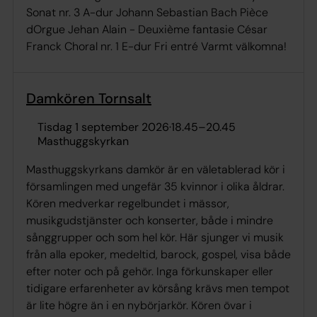
Sonat nr. 3 A-dur Johann Sebastian Bach Pièce
dOrgue Jehan Alain - Deuxième fantasie César
Franck Choral nr. 1 E-dur Fri entré Varmt välkomna!
Damkören Tornsalt
tisdag 1 september 2026
·
18.45
–
20.45
Masthuggskyrkan
Masthuggskyrkans damkör är en väletablerad kör i
församlingen med ungefär 35 kvinnor i olika åldrar.
Kören medverkar regelbundet i mässor,
musikgudstjänster och konserter, både i mindre
sånggrupper och som hel kör. Här sjunger vi musik
från alla epoker, medeltid, barock, gospel, visa både
efter noter och på gehör. Inga förkunskaper eller
tidigare erfarenheter av körsång krävs men tempot
är lite högre än i en nybörjarkör. Kören övar i