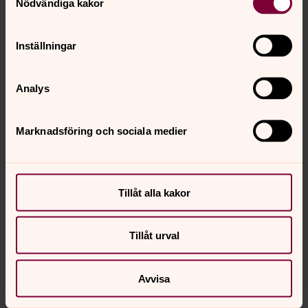
Nödvändiga kakor
Direkt:
0934-144 23
Växel:
0934-144 00
nils.moberg@svenskakyrkan.se
E-post:
Inställningar
Mer om Nils Moberg
Analys
Arbetar på Nysätra kyrkogård i Ånäset.
Marknadsföring och sociala medier
Olivia Robertsson
Tillåt alla kakor
Kyrkogårds- och fastighetschef, Bygdeå församling
Direkt:
0934-144 04
Växel:
0934-144 00
Tillåt urval
olivia.robertsson@svenskakyrkan.se
E-post:
Avvisa