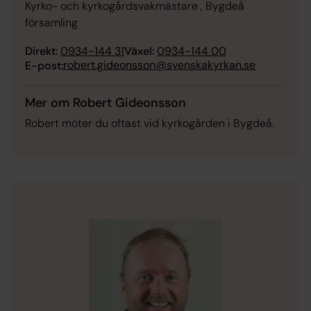
Kyrko- och kyrkogårdsvakmästare , Bygdeå
församling
Direkt:
0934-144 31
Växel:
0934-144 00
robert.gideonsson@svenskakyrkan.se
E-post:
Mer om Robert Gideonsson
Robert möter du oftast vid kyrkogården i Bygdeå.