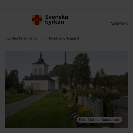
Till innehållet
Till undermeny
Sök
Meny
Bygdeå församling
Nysätra kyrkogård