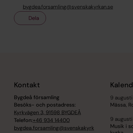
bygdea.forsamling@svenskakyrkan.se
Dela
Tillbaka till toppen
Tillbaka till innehållet
Kontakt
Kalend
Bygdeå församling
9 augusti
Besöks- och postadress:
Mässa, R
Kyrkvägen 3, 91598 BYGDEÅ
9 augusti
Telefon:
+46 934 14400
Musik i s
bygdea.forsamling@svenskakyrk
kyrka