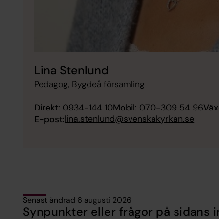
Lina Stenlund
Pedagog, Bygdeå församling
Direkt:
0934-144 10
Mobil:
070-309 54 96
Väx
lina.stenlund@svenskakyrkan.se
E-post:
Senast ändrad 6 augusti 2026
Synpunkter eller frågor på sidans i