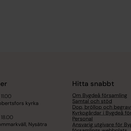
er
Hitta snabbt
Om Bygdeå församling
 11.00
Samtal och stöd
obertsfors kyrka
Dop, bröllop och begrav
Kyrkogårdar i Bygdeå fö
 18.00
Personal
ommarkväll, Nysätra
Ansvarig utgivare för B
församlings webbplats