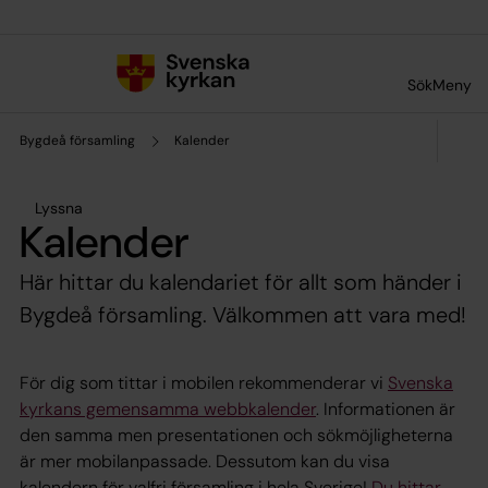
Till innehållet
Till undermeny
Sök
Meny
Bygdeå församling
Kalender
Lyssna
Kalender
Här hittar du kalendariet för allt som händer i
Bygdeå församling. Välkommen att vara med!
För dig som tittar i mobilen rekommenderar vi
Svenska
kyrkans gemensamma webbkalender
. Informationen är
den samma men presentationen och sökmöjligheterna
är mer mobilanpassade. Dessutom kan du visa
kalendern för valfri församling i hela Sverige!
Du hittar