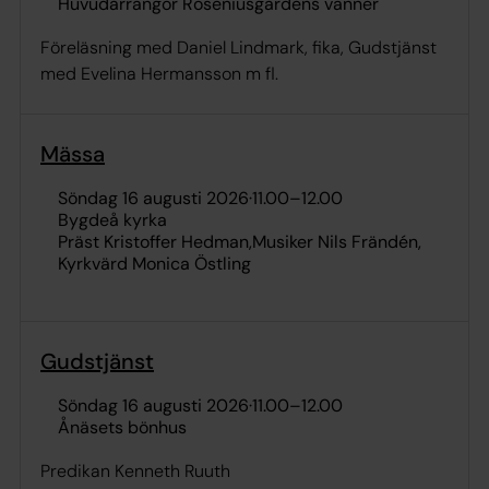
Huvudarrangör Roseniusgårdens vänner
Föreläsning med Daniel Lindmark, fika, Gudstjänst
med Evelina Hermansson m fl.
Mässa
söndag 16 augusti 2026
·
11.00
–
12.00
Bygdeå kyrka
Präst Kristoffer Hedman
Musiker Nils Frändén
Kyrkvärd Monica Östling
Gudstjänst
söndag 16 augusti 2026
·
11.00
–
12.00
Ånäsets bönhus
Predikan Kenneth Ruuth