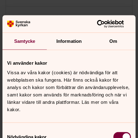
Sommarmöte i Siknästorpet
söndag 16 augusti 2026
·
15.00
–
16.00
Siknästorpet
Samtycke
Information
Om
Ta med egen fikakorg.
Vi använder kakor
Tillsammanspromenad
Vissa av våra kakor (cookies) är nödvändiga för att
webbplatsen ska fungera. Här finns också kakor för
måndag 17 augusti 2026
·
10.30
–
12.00
analys och kakor som förbättrar din användarupplevelse,
Robertsfors kyrka
samt kakor som används för marknadsföring och när vi
Ansvarig Pia Maria Simonsson
länkar vidare till andra plattformar. Läs mer om våra
kakor.
Tillsammanspromenad
Samtyckesval
måndag 17 augusti 2026
·
13.00
–
15.00
Nödvändiga kakor