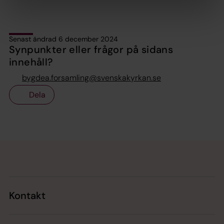
Senast ändrad 6 december 2024
Synpunkter eller frågor på sidans
innehåll?
bygdea.forsamling@svenskakyrkan.se
Dela
Tillbaka till toppen
Tillbaka till innehållet
Kontakt