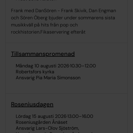
Frank med DanSören - Frank Skivik, Dan Engman
och Sören Öberg bjuder under sommarens sista
musikkväll på hits från pop och
rockhistorien.Fikaservering efteråt
Tillsammanspromenad
måndag 10 augusti 2026
·
10.30
–
12.00
Robertsfors kyrka
Ansvarig Pia Maria Simonsson
Roseniusdagen
lördag 15 augusti 2026
·
13.00
–
16.00
Roseniusgården Ånäset
Ansvarig Lars-Olov Sjöström