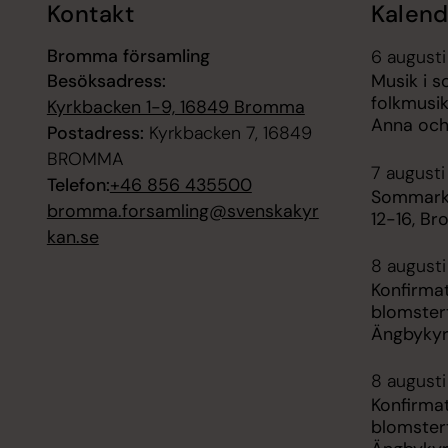
Kontakt
Kalend
Bromma församling
6 augusti
Besöksadress:
Musik i 
folkmusik
Kyrkbacken 1-9, 16849 Bromma
Anna och
Postadress:
Kyrkbacken 7, 16849
BROMMA
7 augusti
Telefon:
+46 856 435500
Sommarky
bromma.forsamling@svenskakyr
12-16, B
kan.se
8 augusti
Konfirma
blomster
Ängbyky
8 augusti
Konfirma
blomster