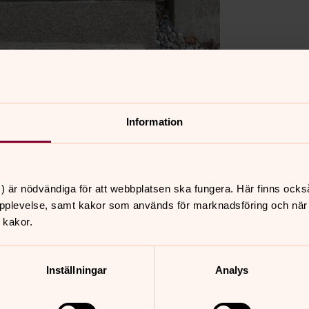
Information
eas Lilienstierna och Catharina Beata
en i Tyskland och dog några år senare i
) är nödvändiga för att webbplatsen ska fungera. Här finns ocks
pplevelse, samt kakor som används för marknadsföring och när vi
 kakor.
Inställningar
Analys