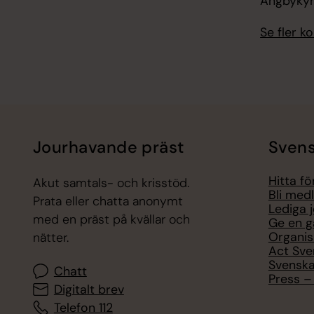
Ängbyky
Se fler 
Jourhavande präst
Svens
Hitta f
Akut samtals- och krisstöd.
Bli med
Prata eller chatta anonymt
Lediga 
med en präst på kvällar och
Ge en g
Organis
nätter.
Act Sve
Svenska
Chatt
Press – 
Digitalt brev
Telefon 112