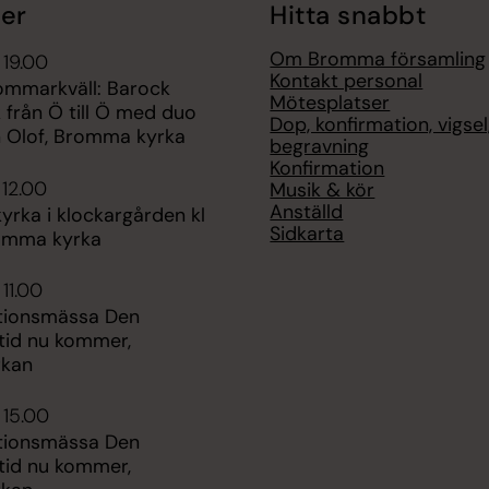
er
Hitta snabbt
Om Bromma församling
 19.00
Kontakt personal
sommarkväll: Barock
Mötesplatser
 från Ö till Ö med duo
Dop, konfirmation, vigsel
 Olof, Bromma kyrka
begravning
Konfirmation
 12.00
Musik & kör
Anställd
rka i klockargården kl
Sidkarta
romma kyrka
 11.00
tionsmässa Den
tid nu kommer,
rkan
 15.00
tionsmässa Den
tid nu kommer,