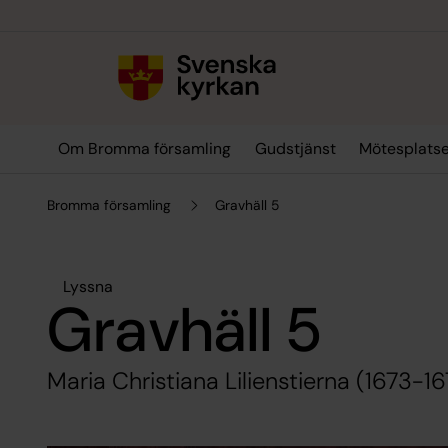
Till innehållet
Till undermeny
Om Bromma församling
Gudstjänst
Mötesplats
Bromma församling
Gravhäll 5
Lyssna
Gravhäll 5
Maria Christiana Lilienstierna (1673-16