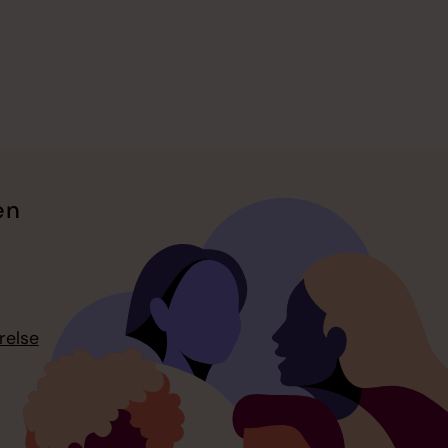
en
relse