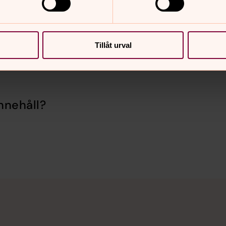
Tillåt urval
nnehåll?