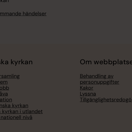
rkan
kommande händelser
ka kyrkan
Om webbplats
örsamling
Behandling av
lem
personuppgifter
jobb
Kakor
åva
Lyssna
ation
Tillgänglighetsredogö
nska kyrkan
 kyrkan i utlandet
nationell nivå