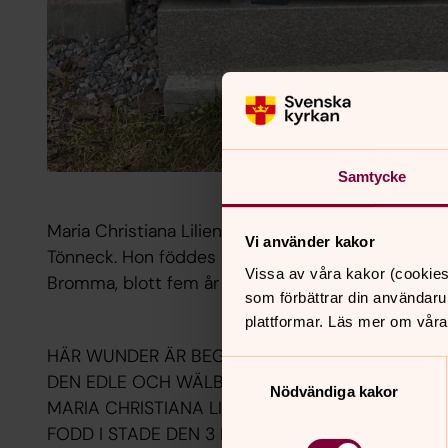
Samtycke
Maria Christiana Lilienstierna var dotter till Andr
Vi använder kakor
Tönneck. Hon föddes år 1673 i Stade i Niedersachs
Vissa av våra kakor (cookies
Bromma, blott fem år gammal.
som förbättrar din användaru
plattformar. Läs mer om våra
HÄR WUNDER ÄR BEGRAFWEN
Samtyckesval
DEN EDLE OCH WÄLB. IOMFRU
Nödvändiga kakor
MARIA CHRISTIANA LILIENSTIERNA
FODD I STADE DEN 3 IAN 1673