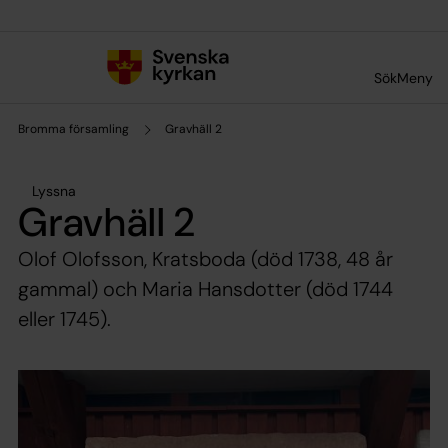
Till innehållet
Till undermeny
Sök
Meny
Bromma församling
Gravhäll 2
Lyssna
Gravhäll 2
Olof Olofsson, Kratsboda (död 1738, 48 år
gammal) och Maria Hansdotter (död 1744
eller 1745).