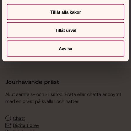
Tillåt alla kakor
Hitta snabbt
Tillåt urval
Sociala kanaler
Avvisa
Jourhavande präst
Akut samtals- och krisstöd. Prata eller chatta anonymt
med en präst på kvällar och nätter.
Chatt
Digitalt brev