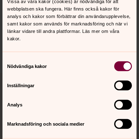
Vissa av våra kakor (cookies) är nödvändiga för att
webbplatsen ska fungera. Här finns också kakor för
analys och kakor som förbättrar din användarupplevelse,
Senast ändrad 2 april 2022
samt kakor som används för marknadsföring och när vi
Synpunkter eller frågor på sidans
länkar vidare till andra plattformar. Läs mer om våra
innehåll?
kakor.
bromma.forsamling@svenskakyrkan.se
Dela
Samtyckesval
Nödvändiga kakor
Tillbaka till toppen
Tillbaka till innehållet
Inställningar
Analys
Kontakt
Marknadsföring och sociala medier
Kalender