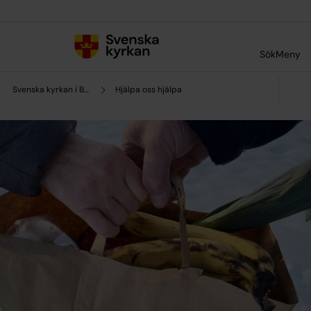
Till innehållet
Till undermeny
Sök
Meny
Svenska kyrkan i Borlänge
Hjälpa oss hjälpa