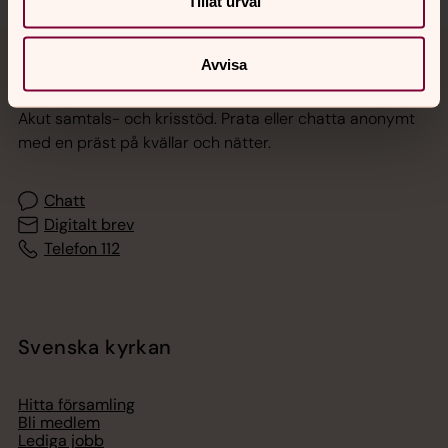
Tillåt urval
Avvisa
Jourhavande präst
Akut samtals- och krisstöd. Prata eller chatta anonymt
med en präst på kvällar och nätter.
Chatt
Digitalt brev
Telefon 112
Svenska kyrkan
Hitta församling
Bli medlem
Lediga jobb