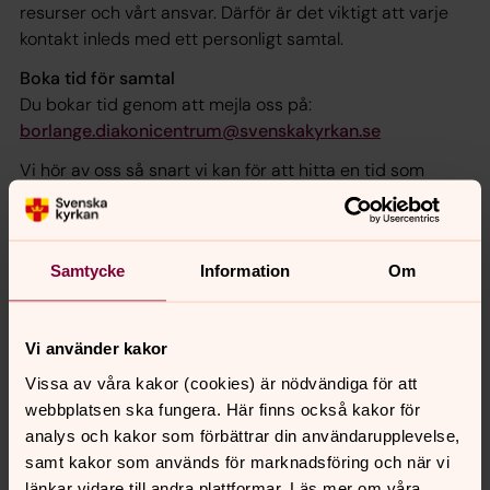
resurser och vårt ansvar. Därför är det viktigt att varje
kontakt inleds med ett personligt samtal.
Boka tid för samtal
Du bokar tid genom att mejla oss på:
borlange.diakonicentrum@svenskakyrkan.se
Vi hör av oss så snart vi kan för att hitta en tid som
passar!
Samtycke
Information
Om
Senast ändrad 18 juni 2025
Synpunkter eller frågor på sidans
innehåll?
Vi använder kakor
Vissa av våra kakor (cookies) är nödvändiga för att
stora-tuna.pastorat@svenskakyrkan.se
webbplatsen ska fungera. Här finns också kakor för
Dela
analys och kakor som förbättrar din användarupplevelse,
samt kakor som används för marknadsföring och när vi
länkar vidare till andra plattformar. Läs mer om våra