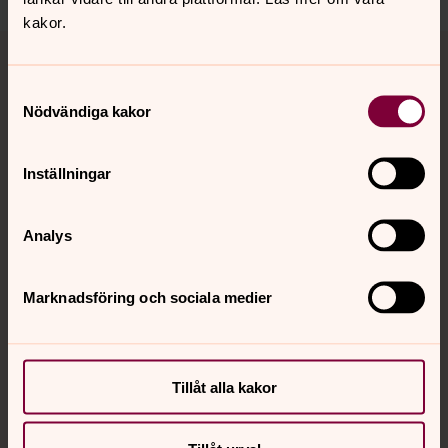
kakor.
Tillbaka till toppen
Tillbaka till innehållet
Samtyckesval
Nödvändiga kakor
Kontakt
Inställningar
Kalender
Analys
Hitta snabbt
Marknadsföring och sociala medier
Sociala kanaler
Tillåt alla kakor