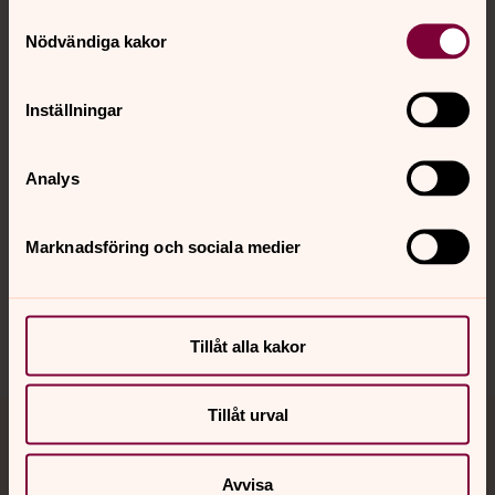
Samtyckesval
Kontakt
Nödvändiga kakor
Kalender
Inställningar
Analys
Hitta snabbt
Marknadsföring och sociala medier
Sociala kanaler
Tillåt alla kakor
Tillåt urval
Jourhavande präst
Avvisa