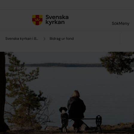
Till innehållet
Till undermeny
Sök
Meny
Svenska kyrkan i Borlänge
Bidrag ur fond