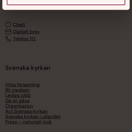
Akut samtals- och krisstöd. Prata eller chatta anonymt
med en präst på kvällar och nätter.
Chatt
Digitalt brev
Telefon 112
Svenska kyrkan
Hitta församling
Bli medlem
Lediga jobb
Ge en gåva
Organisation
Act Svenska kyrkan
Svenska kyrkan i utlandet
Press – nationell nivå