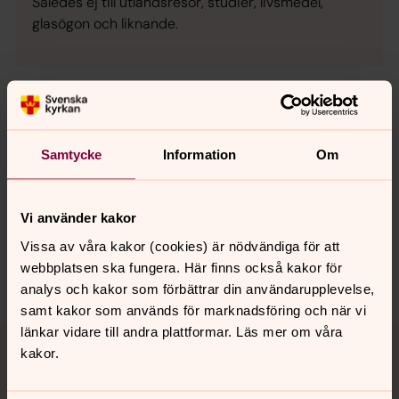
Således ej till utlandsresor, studier, livsmedel,
glasögon och liknande.
Senast ändrad 27 november 2025
Samtycke
Information
Om
Synpunkter eller frågor på sidans
innehåll?
stora-tuna.pastorat@svenskakyrkan.se
Vi använder kakor
Dela
Vissa av våra kakor (cookies) är nödvändiga för att
webbplatsen ska fungera. Här finns också kakor för
analys och kakor som förbättrar din användarupplevelse,
samt kakor som används för marknadsföring och när vi
Tillbaka till toppen
Tillbaka till innehållet
länkar vidare till andra plattformar. Läs mer om våra
kakor.