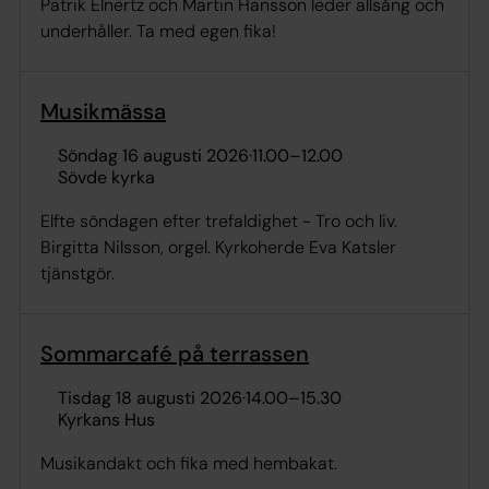
Patrik Elnertz och Martin Hansson leder allsång och
underhåller. Ta med egen fika!
Musikmässa
söndag 16 augusti 2026
·
11.00
–
12.00
Sövde kyrka
Elfte söndagen efter trefaldighet - Tro och liv.
Birgitta Nilsson, orgel. Kyrkoherde Eva Katsler
tjänstgör.
Sommarcafé på terrassen
tisdag 18 augusti 2026
·
14.00
–
15.30
Kyrkans Hus
Musikandakt och fika med hembakat.