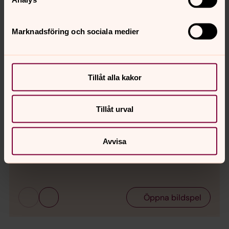
Marknadsföring och sociala medier
Tillåt alla kakor
Bild 1 av 39
Tillåt urval
Trivselkören allsångsgudstjänst 17 maj 2026
Avvisa
Bild 
konf
Öppna bildspel