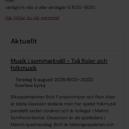
men
vanligtvis nås vi alla vardagar kl 8.00-16.00.
Här hittar du vår personal
.
Aktuellt
Musik i sommarkväll - Två fioler och
folkmusik
torsdag 6 augusti 2026
·
19.00
–
20.00
Everlövs kyrka
Riksspelmännen Britt Forsströmson och Rein Ader
är båda klassiskt skolade men har spelat folkmusik
parallellt sedan tonåren och är kolleger i Malmö
Symfoniorkester. Dessutom är de spelledare i
Malmö spelmanslag. Britt är blekingespelman och