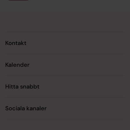
Tillbaka till toppen
Tillbaka till innehållet
Kontakt
Kalender
Hitta snabbt
Sociala kanaler