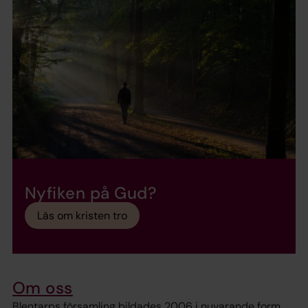
Nyfiken på Gud?
Läs om kristen tro
Om oss
Blentarps församling bildades 2006 i nuvarande form