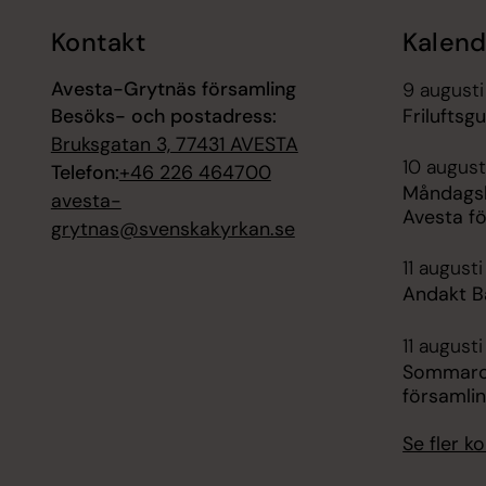
Kontakt
Kalend
Avesta-Grytnäs församling
9 augusti
Besöks- och postadress:
Friluftsg
Bruksgatan 3, 77431 AVESTA
10 august
Telefon:
+46 226 464700
Måndagskv
avesta-
Avesta f
grytnas@svenskakyrkan.se
11 augusti
Andakt B
11 augusti
Sommarca
församli
Se fler 