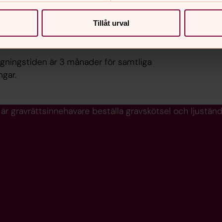
Tillåt urval
sägningstiden är 3 månader för samtliga
ngar.
är gravrättsinnehavare beställa gravskötsel och ljustän