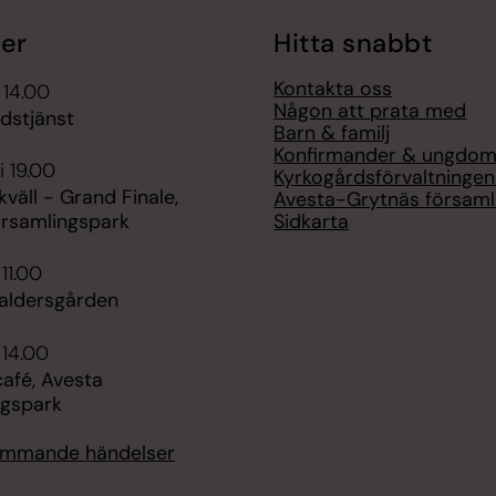
er
Hitta snabbt
Kontakta oss
 14.00
Någon att prata med
udstjänst
Barn & familj
Konfirmander & ungdom
i 19.00
Kyrkogårdsförvaltningen
äll - Grand Finale,
Avesta-Grytnäs församl
Sidkarta
örsamlingspark
 11.00
aldersgården
 14.00
fé, Avesta
ngspark
kommande händelser