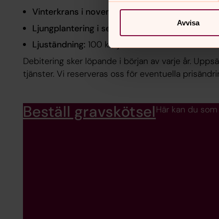
Vinterkrans i november:
280 kr/krans
Avvisa
Ljungplantering i september:
185 kr/år
Ljuständning:
100 kr/ljus
Debitering sker löpande i början av varje år. Upp
tjänster. Vi reserveras oss för eventuella prisändri
Beställ gravskötsel
Här kan du som 