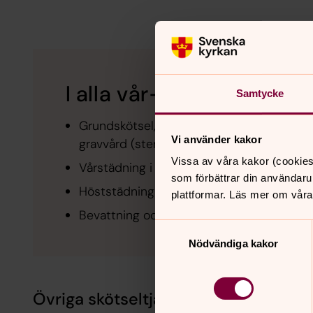
I alla vår- och sommarpl
Samtycke
Grundskötsel, inklusive gräsklippning, tri
Vi använder kakor
gravvård (sten/kors)
Vissa av våra kakor (cookies
Vårstädning i april eller maj
som förbättrar din användaru
Höststädning i september eller oktober
plattformar. Läs mer om våra
Bevattning och jordbyte av rabatten vid 
Samtyckesval
Nödvändiga kakor
Övriga skötseltjänster: