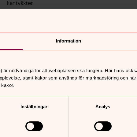
kantväxter.
anteringar ingår:
Information
mning och enklare riktning av
) är nödvändiga för att webbplatsen ska fungera. Här finns ocks
pplevelse, samt kakor som används för marknadsföring och när vi
 kakor.
behov
Inställningar
Analys