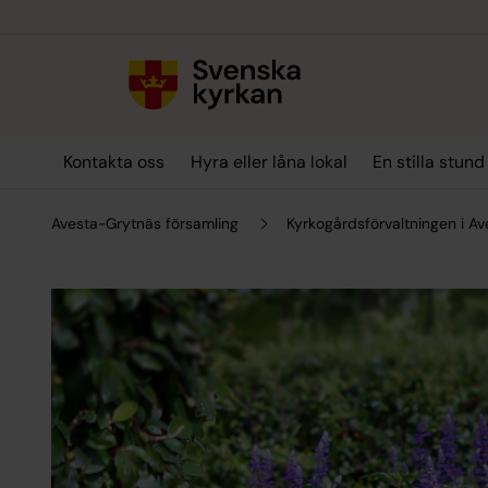
Till innehållet
Till undermeny
Kontakta oss
Hyra eller låna lokal
En stilla stund
Avesta-Grytnäs församling
Kyrkogårdsförvaltningen i A