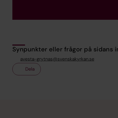
Synpunkter eller frågor på sidans i
avesta-grytnas@svenskakyrkan.se
Dela
Tillbaka till toppen
Tillbaka till innehållet