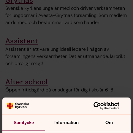
Grytnäs
Svenska kyrkans unga är med och driver verksamheten
för ungdomar i Avesta-Grytnäs församling. Som medlem
är du med och bestämmer vad som händer!
Assistent
Assistent är att vara ung ideell ledare i någon av
församlingens verksamheter. Det är utmanande, lärorikt
och otroligt roligt!
After school
Öppen fritidsgård på onsdagar för dig i skolår 6-8
Ungdomsgården Källar'n
Öppet fredag och lördag varannan vecka, för dig i årkurs
Samtycke
Information
Om
4-6