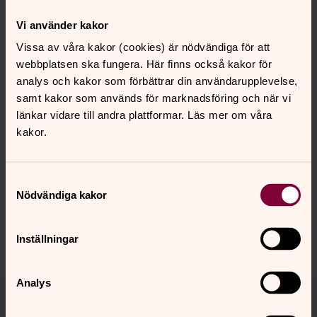
LINUS Barn- & ungdomsstöd
Vi använder kakor
Avesta
Vissa av våra kakor (cookies) är nödvändiga för att
En trygg mötesplats för dig som är ung och lever med
webbplatsen ska fungera. Här finns också kakor för
missbrukande anhöriga
analys och kakor som förbättrar din användarupplevelse,
samt kakor som används för marknadsföring och när vi
länkar vidare till andra plattformar. Läs mer om våra
kakor.
Synpunkter eller frågor på sidans
innehåll?
Samtyckesval
avesta-grytnas@svenskakyrkan.se
Nödvändiga kakor
Dela
Inställningar
Tillbaka till toppen
Tillbaka till innehållet
Analys