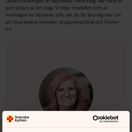
Ledarutbildningen är uppdelad i flera steg, där varje år
som ledare är ett steg. Vi följer modellen som är
framtagen av Västerås stift där du får lära dig mer om
att vara ledare, metoder, grupputveckling och kristen
tro.