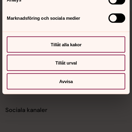
Tillbaka till toppen
Tillbaka till innehållet
Marknadsföring och sociala medier
Kontakt
Tillåt alla kakor
Tillåt urval
Kalender
Avvisa
Hitta snabbt
Sociala kanaler