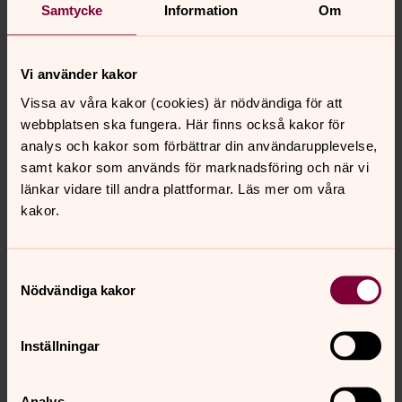
Samtycke
Information
Om
Mia Lindén
Församlingspedagog - ungdom/konfirmation,
Vi använder kakor
Avesta-Grytnäs församling
Vissa av våra kakor (cookies) är nödvändiga för att
webbplatsen ska fungera. Här finns också kakor för
Direkt:
0226-46 47 22
analys och kakor som förbättrar din användarupplevelse,
mia.linden@svenskakyrkan.se
E-post:
samt kakor som används för marknadsföring och när vi
länkar vidare till andra plattformar. Läs mer om våra
kakor.
Synpunkter eller frågor på sidans
Samtyckesval
Nödvändiga kakor
innehåll?
avesta-grytnas@svenskakyrkan.se
Inställningar
Dela
Analys