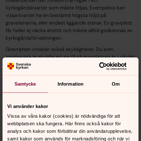
utseende kan det förekomma regler i ett
kyrkogårdskvarter som måste följas. Exempelvis kan
vissa kvarter ha en bestämd högsta höjd på
gravstenarna, eller endast liggande stenar. En gravplats
får heller ej väcka anstöt och måste alltid godkännas av
kyrkogårdsförvaltningen.
Gravrätten innebär också skyldigheter. Du som
innehavare är skyldig att se till så gravplatsen är i vårdat
skick. Är den inte det så kan gravrätten förverkas och
återgå till förvaltningen.
Läs mer om gravrätt på Svenska kyrkans nationella sida.
Samtycke
Information
Om
Vi använder kakor
Synpunkter eller frågor på sidans
Vissa av våra kakor (cookies) är nödvändiga för att
innehåll?
webbplatsen ska fungera. Här finns också kakor för
analys och kakor som förbättrar din användarupplevelse,
avesta-grytnas@svenskakyrkan.se
samt kakor som används för marknadsföring och när vi