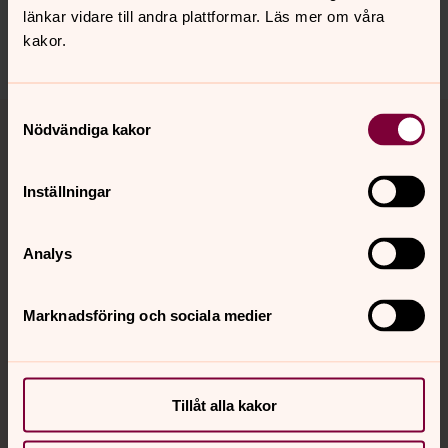
Dela
länkar vidare till andra plattformar. Läs mer om våra
kakor.
Tillbaka till toppen
Tillbaka till innehållet
Samtyckesval
Nödvändiga kakor
Inställningar
Kontakt
Analys
Kalender
Marknadsföring och sociala medier
Hitta snabbt
Tillåt alla kakor
Sociala kanaler