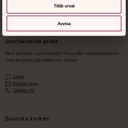
Tillåt urval
Avvisa
Jourhavande präst
Akut samtals- och krisstöd. Prata eller chatta anonymt
med en präst på kvällar och nätter.
Chatt
Digitalt brev
Telefon 112
Svenska kyrkan