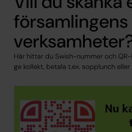
Vill du skänka e
församlingens
verksamheter
Här hittar du Swish-nummer och QR-ko
ge kollekt, betala t.ex. sopplunch elle