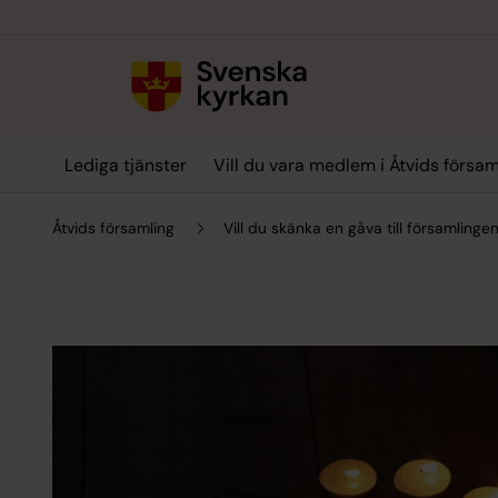
Till innehållet
Till undermeny
Lediga tjänster
Vill du vara medlem i Åtvids försam
Åtvids församling
Vill du skänka en gåva till församling