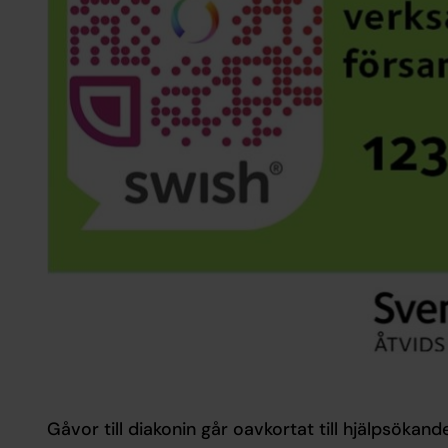
Gåvor till diakonin går oavkortat till hjälpsökand