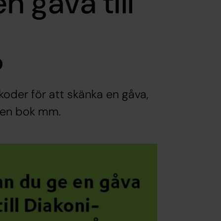
n gåva till
?
der för att skänka en gåva,
r en bok mm.