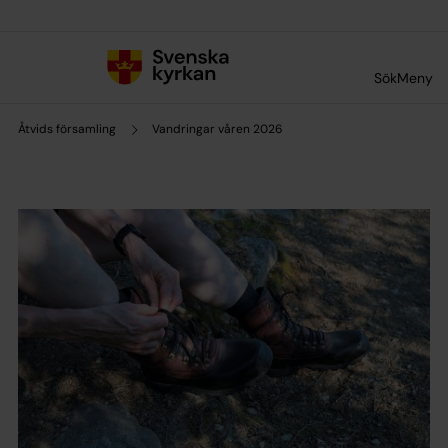
Till innehållet
Till undermeny
Sök
Meny
Åtvids församling
Vandringar våren 2026