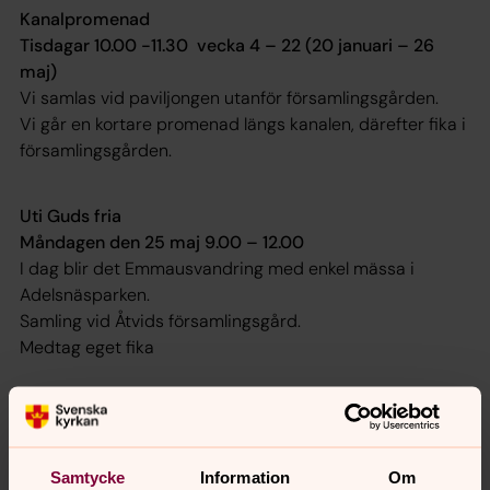
Kanalpromenad
Tisdagar 10.00 -11.30 vecka 4 – 22 (20 januari – 26
maj)
Vi samlas vid paviljongen utanför församlingsgården.
Vi går en kortare promenad längs kanalen, därefter fika i
församlingsgården.
Uti Guds fria
Måndagen den 25 maj 9.00 – 12.00
I dag blir det Emmausvandring med enkel mässa i
Adelsnäsparken.
Samling vid Åtvids församlingsgård.
Medtag eget fika
Måndagen den 1 juni 9.00 - 12.00
I dag åker vi till Mormorsgruvan.
Samling vid Åtvids församlingsgård.
Samtycke
Information
Om