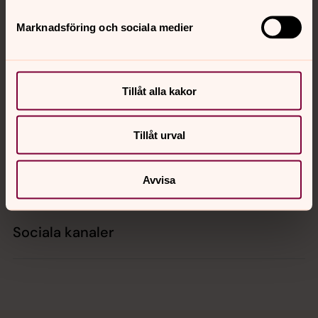
Tillbaka till toppen
Tillbaka till innehållet
Marknadsföring och sociala medier
Kontakt
Tillåt alla kakor
Kalender
Tillåt urval
Hitta snabbt
Avvisa
Sociala kanaler