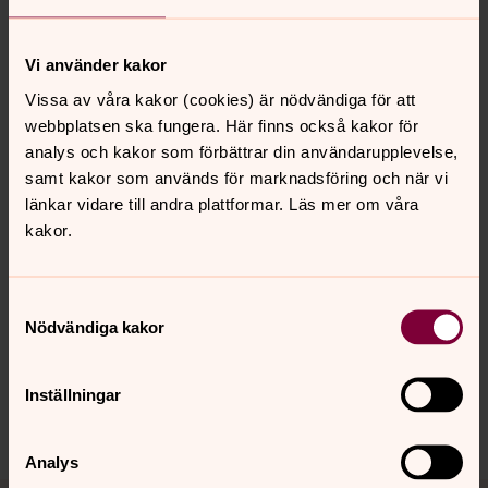
Medtag eget fika.
Vi använder kakor
Måndagen den 8 juni 9.00 – 12.00
Idag åker vi till Åtvidsnäs.
Vissa av våra kakor (cookies) är nödvändiga för att
Samling vid Åtvids församlingsgård.
webbplatsen ska fungera. Här finns också kakor för
Medtag eget fika.
analys och kakor som förbättrar din användarupplevelse,
samt kakor som används för marknadsföring och när vi
länkar vidare till andra plattformar. Läs mer om våra
Ingen föranmälan!
kakor.
Samtyckesval
Synpunkter eller frågor på sidans
Nödvändiga kakor
innehåll?
atvids.forsamling@svenskakyrkan.se
Inställningar
Dela
Analys