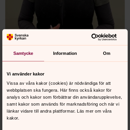
Samtycke
Information
Om
Zarah Molander, företagare
- Jag tänker positivt, på någon som hjälper till
Vi använder kakor
på olika sätt. Exempelvis när vårt hus brann ned,
Vissa av våra kakor (cookies) är nödvändiga för att
då hörde kyrkan av sig och frågade om vi
webbplatsen ska fungera. Här finns också kakor för
behövde hjälp med tillfälligt boende. Det
analys och kakor som förbättrar din användarupplevelse,
betydde mycket.
samt kakor som används för marknadsföring och när vi
länkar vidare till andra plattformar. Läs mer om våra
kakor.