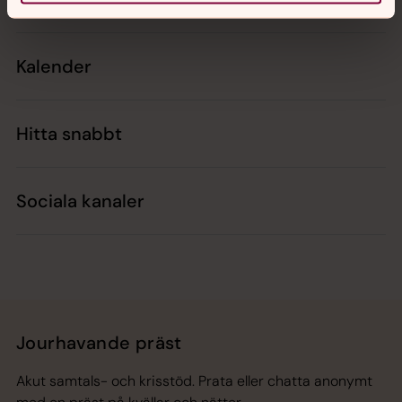
Kalender
Hitta snabbt
Sociala kanaler
Jourhavande präst
Akut samtals- och krisstöd. Prata eller chatta anonymt