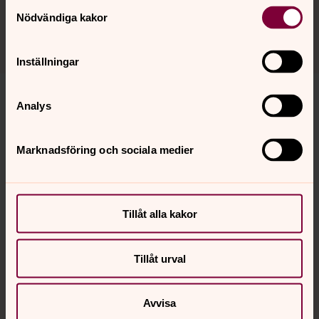
Samtyckesval
Nödvändiga kakor
Inställningar
Analys
Synpunkter eller frågor på sidans
Marknadsföring och sociala medier
innehåll?
atvids.forsamling@svenskakyrkan.se
Dela
Tillåt alla kakor
Tillbaka till toppen
Tillbaka till innehållet
Tillåt urval
Avvisa
Kontakt