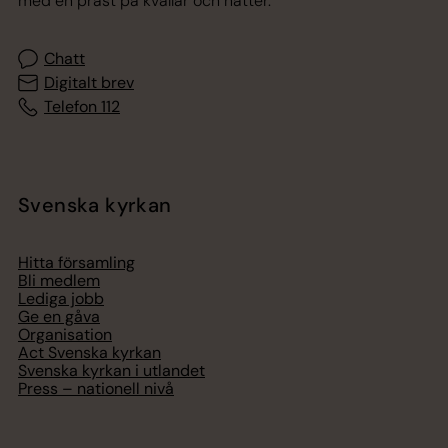
med en präst på kvällar och nätter.
Chatt
Digitalt brev
Telefon 112
Svenska kyrkan
Hitta församling
Bli medlem
Lediga jobb
Ge en gåva
Organisation
Act Svenska kyrkan
Svenska kyrkan i utlandet
Press – nationell nivå