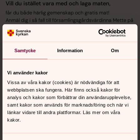
Vill du istället vara med och laga maten
,
får du både härlig gemenskap och gratis mat!
Anmäl dig i så fall till församlingsgårdsvärdinna Mette på
tel.
070-238 81 51
mette.magnusson@svenskakyrkan.se
Vi träffas, kommer precis som dom vi är
och har
mycket trevligt under tiden vi lagar mat tillsammans. Det
Samtycke
Information
Om
sägs att ålder inte spelar någon roll – precis så är det! Vi
träffas, ung som äldre, med olika erfarenheter och
kunskaper.
Vi använder kakor
Man behöver inga förkunskaper alls för att delta! Vi
Vissa av våra kakor (cookies) är nödvändiga för att
lagar/förbereder en god och enkel måltid tillsammans
webbplatsen ska fungera. Här finns också kakor för
och har mycket trevligt under tiden.
analys och kakor som förbättrar din användarupplevelse,
samt kakor som används för marknadsföring och när vi
länkar vidare till andra plattformar. Läs mer om våra
kakor.