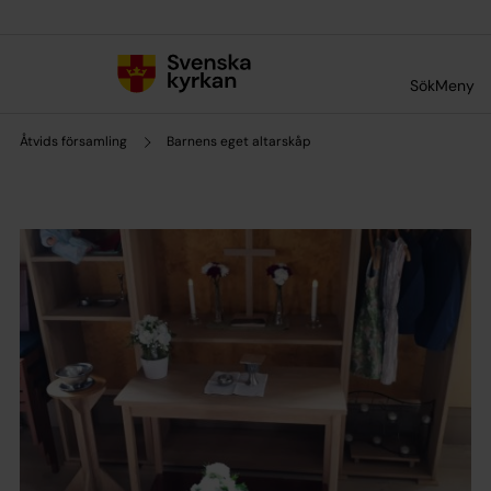
Till innehållet
Till undermeny
Sök
Meny
Åtvids församling
Barnens eget altarskåp