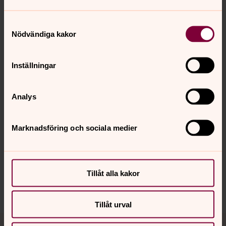
Samtyckesval
Nödvändiga kakor
Inställningar
Analys
Marknadsföring och sociala medier
Synpunkter eller frågor på sidans
innehåll?
atvids.forsamling@svenskakyrkan.se
Tillåt alla kakor
Dela
Tillåt urval
Tillbaka till toppen
Tillbaka till innehållet