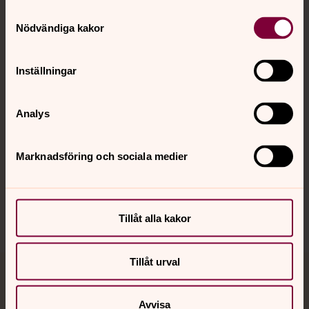
Samtyckesval
Kontakt
Nödvändiga kakor
Kalender
Inställningar
Analys
Hitta snabbt
Marknadsföring och sociala medier
Sociala kanaler
Tillåt alla kakor
Tillåt urval
Jourhavande präst
Avvisa