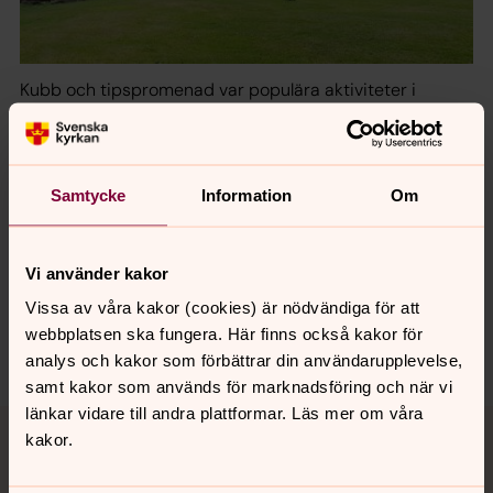
Kubb och tipspromenad var populära aktiviteter i
Klockarängsparken.
Samtycke
Information
Om
Senast ändrad 3 maj 2023
Synpunkter eller frågor på sidans
innehåll?
Vi använder kakor
atvids.forsamling@svenskakyrkan.se
Vissa av våra kakor (cookies) är nödvändiga för att
webbplatsen ska fungera. Här finns också kakor för
Dela
analys och kakor som förbättrar din användarupplevelse,
samt kakor som används för marknadsföring och när vi
länkar vidare till andra plattformar. Läs mer om våra
Tillbaka till toppen
Tillbaka till innehållet
kakor.