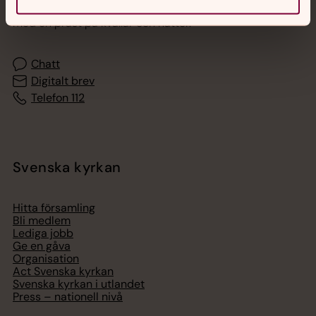
Akut samtals- och krisstöd. Prata eller chatta anonymt
med en präst på kvällar och nätter.
Chatt
Digitalt brev
Telefon 112
Svenska kyrkan
Hitta församling
Bli medlem
Lediga jobb
Ge en gåva
Organisation
Act Svenska kyrkan
Svenska kyrkan i utlandet
Press – nationell nivå