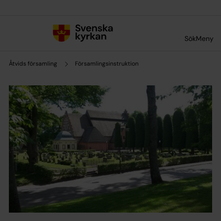
Till innehållet
Till undermeny
Sök
Meny
Åtvids församling
Församlingsinstruktion