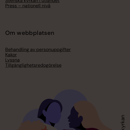
Svenska kyrkan i utlandet
Press – nationell nivå
Om webbplatsen
Behandling av personuppgifter
Kakor
Lyssna
Tillgänglighetsredogörelse