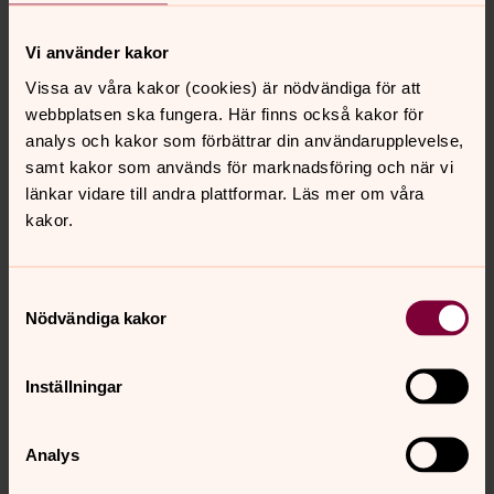
gravsättning som i första hand ska gälla. Även om vi tror
oss ha ett långt liv framför oss, skriv ned eventuella
Vi använder kakor
önskemål och förvara handlingarna så att de är
Vissa av våra kakor (cookies) är nödvändiga för att
tillgängliga för anhöriga. Tala gärna med
webbplatsen ska fungera. Här finns också kakor för
kyrkogårdsförvaltningen, din församling eller en
analys och kakor som förbättrar din användarupplevelse,
begravningsbyrå om vad man bör tänka på.
samt kakor som används för marknadsföring och när vi
länkar vidare till andra plattformar. Läs mer om våra
kakor.
Samtyckesval
Nödvändiga kakor
Inställningar
Analys