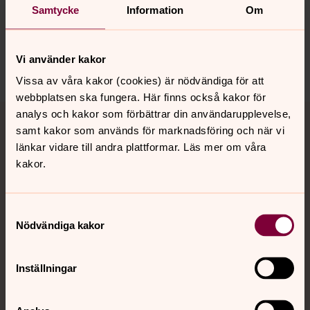
Samtycke
Information
Om
Inga händelser i dag.
Vi använder kakor
Vissa av våra kakor (cookies) är nödvändiga för att
webbplatsen ska fungera. Här finns också kakor för
analys och kakor som förbättrar din användarupplevelse,
samt kakor som används för marknadsföring och när vi
Läs mer om Sjätte Sinnet:
länkar vidare till andra plattformar. Läs mer om våra
kakor.
Öppettider
Samtyckesval
2025 års katalog
Nödvändiga kakor
Ladda ner 2025 års katalog och läs mer om årets
konstnärer och kyrkor.
Inställningar
Sjätte sinnet – historik