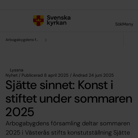
Till innehållet
Till undermeny
Sök
Meny
Arbogabygdens församling
Lyssna
Nyhet / Publicerad 8 april 2025 / Ändrad 24 juni 2025
Sjätte sinnet: Konst i
stiftet under sommaren
2025
Arbogabygdens församling deltar sommaren
2025 i Västerås stifts konstutställning Sjätte