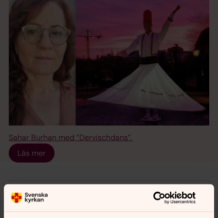
Sahar Burhan med ”Dervischdans”.
Läs mer
Det här händer i samband
med årets Sjätte sinnet: