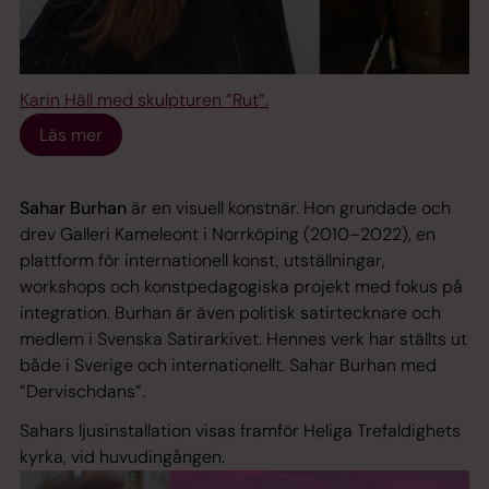
Karin Häll med skulpturen ”Rut”.
Läs mer
Sahar Burhan
är en visuell konstnär. Hon grundade och
drev Galleri Kameleont i Norrköping (2010–2022), en
plattform för internationell konst, utställningar,
workshops och konstpedagogiska projekt med fokus på
integration. Burhan är även politisk satirtecknare och
medlem i Svenska Satirarkivet. Hennes verk har ställts ut
både i Sverige och internationellt. Sahar Burhan med
”Dervischdans”.
Sahars ljusinstallation visas framför Heliga Trefaldighets
kyrka, vid huvudingången.