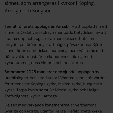
sinnet, som arrangeras i kyrkor i Köping,
Arboga och Kungsör.
Temat för årets upplaga är Varsebli
– att uppfatta med
sinnena. Ordet varsebli rymmer både betydelsen av att
stanna upp och registrera, men också ett bli, som
antyder en förändring – att något påverkar oss. Sjätte
sinnet är en samtidskonstsatsning inom Västerås stift,
där utvalda konstnärer skapar verk i dialog med
kyrkorummet, dess historia och besökarna.
Sommaren 2025 markerar den sjunde upplagan
av
utställningen, och sex kyrkor i Västmanland står värdar
för triennalen: Köpings kyrka, Malma kyrka, Kung Karls
kyrka, Torpa kyrka samt S:t Nicolai kyrka och Heliga
Trefaldighets kyrka i Arboga.
De sex medverkande konstnärerna
är verksamma i
Sverige och Norge. Utanför Heliga Trefaldighets kyrka