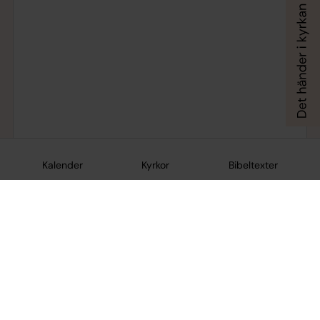
Kalender
Kyrkor
Bibeltexter