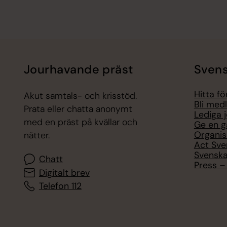
Jourhavande präst
Svens
Hitta f
Akut samtals- och krisstöd.
Bli med
Prata eller chatta anonymt
Lediga 
med en präst på kvällar och
Ge en g
Organis
nätter.
Act Sve
Svenska
Chatt
Press – 
Digitalt brev
Telefon 112