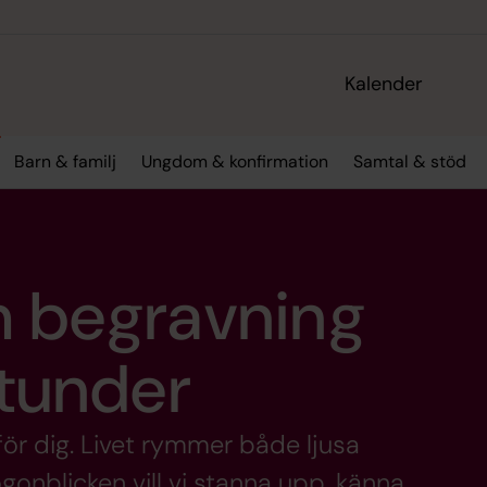
Kalender
Barn & familj
Ungdom & konfirmation
Samtal & stöd
h begravning
stunder
för dig. Livet rymmer både ljusa
gonblicken vill vi stanna upp, känna