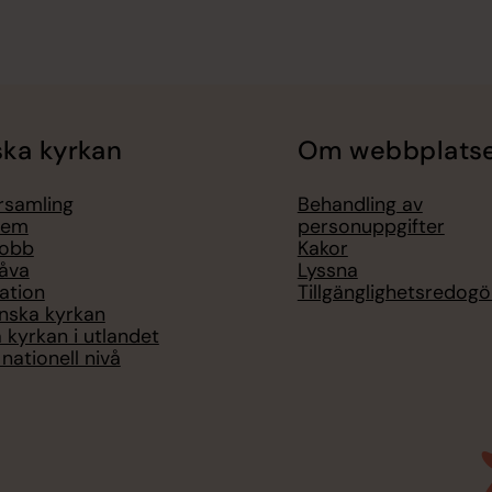
ka kyrkan
Om webbplats
örsamling
Behandling av
lem
personuppgifter
jobb
Kakor
åva
Lyssna
ation
Tillgänglighetsredogö
nska kyrkan
 kyrkan i utlandet
nationell nivå