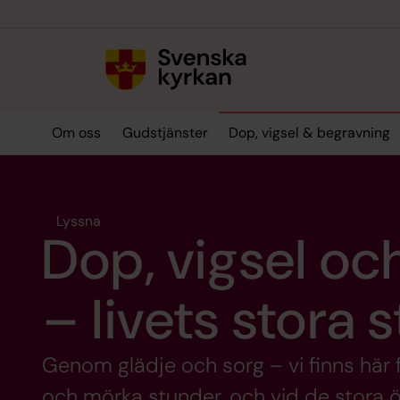
Till innehållet
Till undermeny
Om oss
Gudstjänster
Dop, vigsel & begravning
Lyssna
Dop, vigsel oc
– livets stora 
Genom glädje och sorg – vi finns här 
och mörka stunder, och vid de stora ö