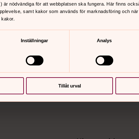
bekräftar er kärlek.
) är nödvändiga för att webbplatsen ska fungera. Här finns ocks
pplevelse, samt kakor som används för marknadsföring och när vi
 kakor.
Inställningar
Analys
nnehåll?
Tillåt urval