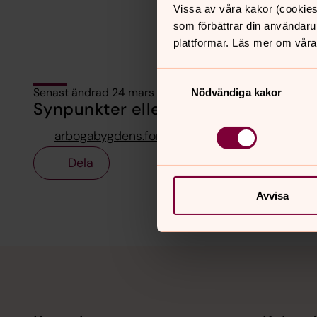
Vissa av våra kakor (cookies
som förbättrar din användaru
plattformar. Läs mer om våra
Samtyckesval
Senast ändrad 24 mars 2025
Nödvändiga kakor
Synpunkter eller frågor på sidans i
arbogabygdens.forsamling@svenskakyrkan.se
Dela
Avvisa
Tillbaka till toppen
Tillbaka till innehållet