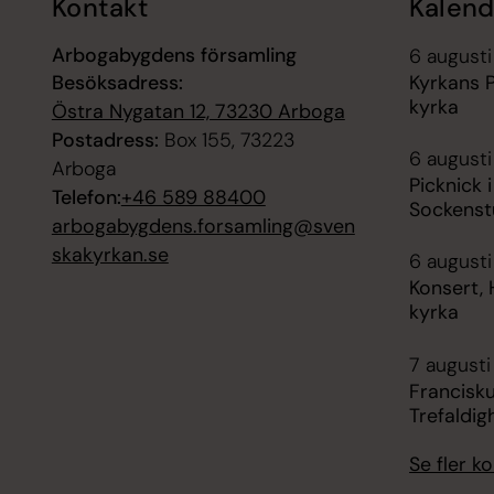
Kontakt
Kalend
Arbogabygdens församling
6 augusti
Besöksadress:
Kyrkans P
kyrka
Östra Nygatan 12, 73230 Arboga
Postadress:
Box 155, 73223
6 augusti
Arboga
Picknick 
Telefon:
+46 589 88400
Sockenst
arbogabygdens.forsamling@sven
skakyrkan.se
6 augusti
Konsert, 
kyrka
7 augusti
Francisku
Trefaldig
Se fler 