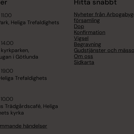
er
Hitta snabbt
Nyheter från Arbogaby
 11.00
församling
ark, Heliga Trefaldighets
Dop
Konfirmation
Vigsel
 14.00
Begravning
Gudstjänster och mäss
i kyrkparken,
Om oss
ugan i Götlunda
Sidkarta
 19.00
Heliga Trefaldighets
 10.00
s Trädgårdscafé, Heliga
hets kyrka
kommande händelser