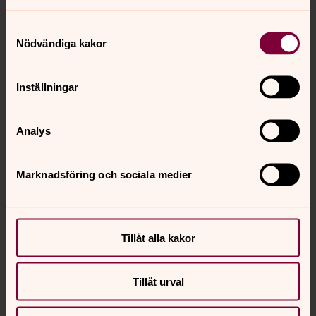
Samtyckesval
Nödvändiga kakor
Inställningar
Analys
Marknadsföring och sociala medier
Lena Lindgren
Tillåt alla kakor
Diakon
Direkt:
0589-884 18
Tillåt urval
lena.lindgren3@svenskakyrkan.se
E-post: