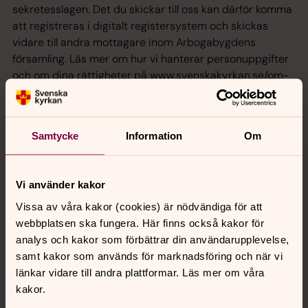
sekretesslagen. Det du skickar till oss kan därför komma
att registreras i digitalt registersystem och skickas
vidare till andra mottagare inom Arbogabygdens
församling. Läs mer om hur vi hanterar personuppgifter
och om dina rättigheter på www.svenskakyrkan.se/om-
oss/personuppgifter
Ja, jag samtycker att mina uppgifter sparas och
Samtycke
Information
Om
användas av medarbetare i Arbogabygdens
församling i samband med min intresseanmälan.
*
Vi använder kakor
Vissa av våra kakor (cookies) är nödvändiga för att
Skicka
webbplatsen ska fungera. Här finns också kakor för
analys och kakor som förbättrar din användarupplevelse,
samt kakor som används för marknadsföring och när vi
länkar vidare till andra plattformar. Läs mer om våra
kakor.