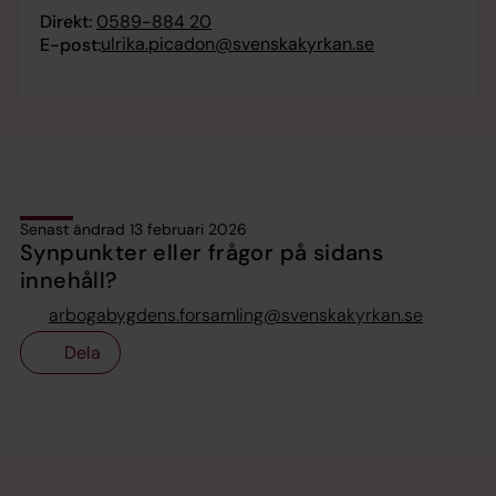
Direkt:
0589-884 20
ulrika.picadon@svenskakyrkan.se
E-post:
Senast ändrad 13 februari 2026
Synpunkter eller frågor på sidans
innehåll?
arbogabygdens.forsamling@svenskakyrkan.se
Dela
Tillbaka till toppen
Tillbaka till innehållet