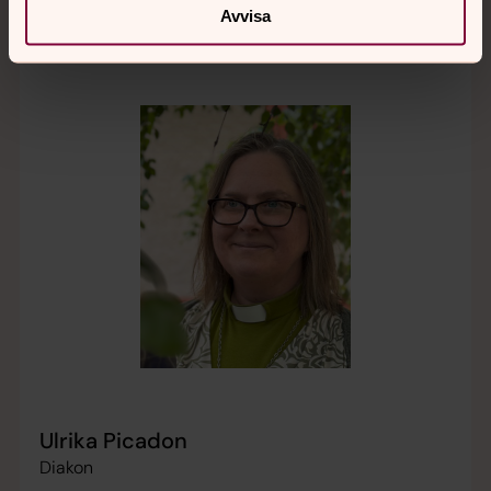
Avvisa
Ulrika Picadon
Diakon