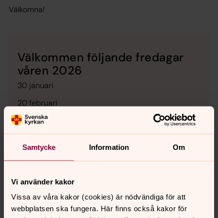
Välkomna!
Välkommen följande fredagar
våren 2026
30 januari
20 februari
20 mars
24 april
Samtycke
Information
Om
Vi använder kakor
Vissa av våra kakor (cookies) är nödvändiga för att
Senast ändrad 23 januari 2026
webbplatsen ska fungera. Här finns också kakor för
Synpunkter eller frågor på sidans