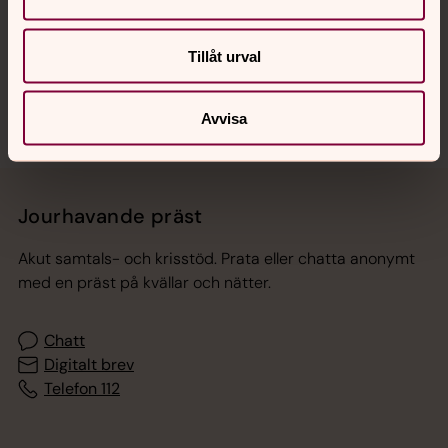
Sociala kanaler
Tillåt urval
Avvisa
Jourhavande präst
Akut samtals- och krisstöd. Prata eller chatta anonymt
med en präst på kvällar och nätter.
Chatt
Digitalt brev
Telefon 112