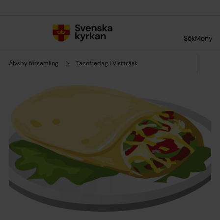
Till innehållet
Till undermeny
Sök
Meny
Älvsby församling
Tacofredag i Vistträsk