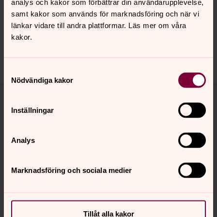
analys och kakor som förbättrar din användarupplevelse,
innehåll?
samt kakor som används för marknadsföring och när vi
alvsby.forsamling@svenskakyrkan.se
länkar vidare till andra plattformar. Läs mer om våra
kakor.
Dela
Samtyckesval
Nödvändiga kakor
Tillbaka till toppen
Tillbaka till innehållet
Inställningar
Kontakt
Analys
Marknadsföring och sociala medier
Kalender
Hitta snabbt
Tillåt alla kakor