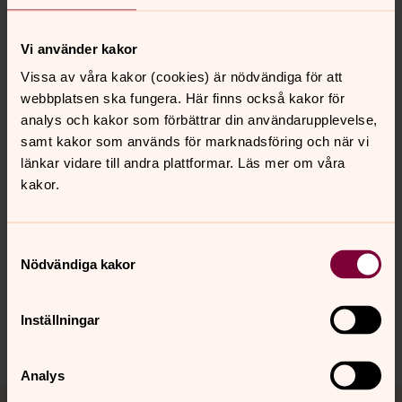
Hanna Lindmark
Församlingsassistent, Älvsby församling
Vi använder kakor
Vissa av våra kakor (cookies) är nödvändiga för att
hanna.lindmark@svenskakyrkan.se
E-post:
webbplatsen ska fungera. Här finns också kakor för
analys och kakor som förbättrar din användarupplevelse,
samt kakor som används för marknadsföring och när vi
länkar vidare till andra plattformar. Läs mer om våra
kakor.
Senast ändrad 13 januari 2026
Synpunkter eller frågor på sidans
innehåll?
Samtyckesval
Nödvändiga kakor
alvsby.forsamling@svenskakyrkan.se
Dela
Inställningar
Analys
Tillbaka till toppen
Tillbaka till innehållet