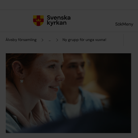
Till innehållet
Till undermeny
Sök
Meny
Älvsby församling
...
Ny grupp för unga vuxna!