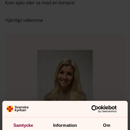
Kom själv eller ta med en kompis!
Hjärtligt välkomna
Samtycke
Information
Om