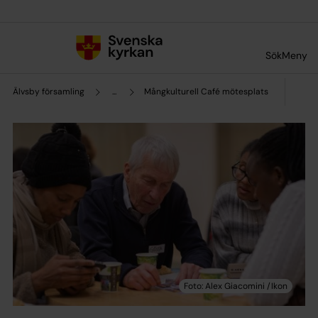
Till innehållet
Till undermeny
Sök
Meny
Älvsby församling
...
Mångkulturell Café mötesplats