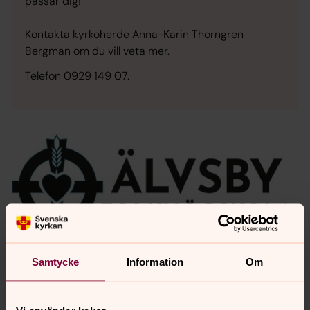
passar dig!
Kontakta kyrkoherde Anna-Karin Thorngren
Bergman om du vill veta mer.
Telefon 0929 149 07.
Samtycke
Information
Om