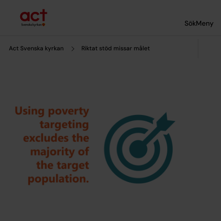
Till innehållet
Till undermeny
Sök
Meny
Act Svenska kyrkan
Riktat stöd missar målet