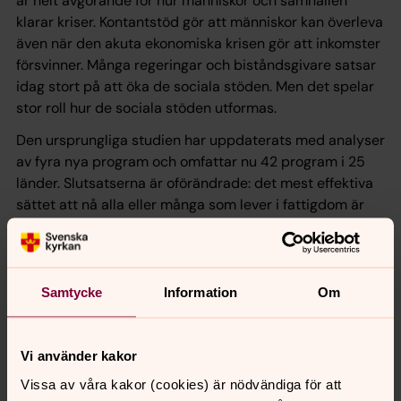
är helt avgörande för hur människor och samhällen
klarar kriser. Kontantstöd gör att människor kan överleva
även när den akuta ekonomiska krisen gör att inkomster
försvinner. Många regeringar och biståndsgivare satsar
idag stort på att öka de sociala stöden. Men det spelar
stor roll hur de sociala stöden utformas.
Den ursprungliga studien har uppdaterats med analyser
av fyra nya program och omfattar nu 42 program i 25
länder. Slutsatserna är oförändrade: det mest effektiva
sättet att nå alla eller många som lever i fattigdom är
att från början etablera generella, livscykelbaserade
sociala trygghetssystem. Sådana trygghetssystem har
också lättare att få folkligt och politiskt stöd vilket gör
dem mer långsiktigt hållbara.
Samtycke
Information
Om
Läs kortversionen av studien Hit and miss: An
assessment of targeting effectiveness in social
Vi använder kakor
protection.
Vissa av våra kakor (cookies) är nödvändiga för att
Läs hela studien Hit and Miss: An assessment of