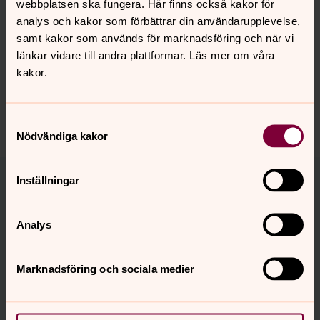
webbplatsen ska fungera. Här finns också kakor för
targeting effectiveness in social protection.
analys och kakor som förbättrar din användarupplevelse,
samt kakor som används för marknadsföring och när vi
Läs hur vi arbetar med sociala trygghetssystem
länkar vidare till andra plattformar. Läs mer om våra
kakor.
Dela
Samtyckesval
Nödvändiga kakor
Tillbaka till toppen
Tillbaka till innehållet
Inställningar
Kontakt
givarservice@svenskakyrkan.se
Analys
Telefon:
010-1819300
Helgfria vardagar kl. 9.00-12.00
Marknadsföring och sociala medier
Svar på vanliga frågor
Press