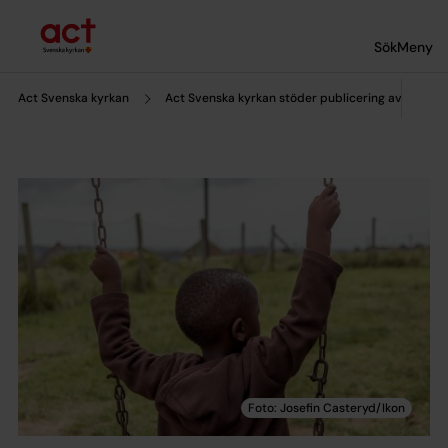
Till innehållet
Till undermeny
Sök
Meny
Act Svenska kyrkan
Act Svenska kyrkan stöder publicering av ny bok