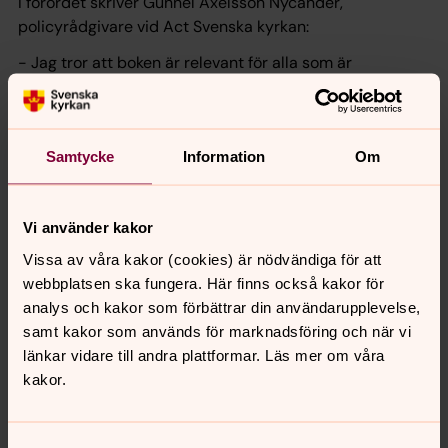
I förordet skriver Gunnel Axelsson Nycander,
policyrådgivare vid Act Svenska kyrkan:
- Jag tror att boken är relevant för alla som är
intresserade av hur internationellt
utvecklingssamarbete fungerar i praktiken. Framför allt
förmedlar boken ett starkt budskap om att
Samtycke
Information
Om
Världsbanken behöver ändra riktning. Och visar på
framgångar som kan inspirera och ge hopp.
Beställ boken eller läs den gratis här.
Vi använder kakor
Matthew Greenslade besöker Sverige i februari och
Vissa av våra kakor (cookies) är nödvändiga för att
medverkar i ett författarsamtal i Stockholm den 5
webbplatsen ska fungera. Här finns också kakor för
februari, som även
sänds digitalt
. Arrangemanget är ett
analys och kakor som förbättrar din användarupplevelse,
samarbete med ABF Stockholm och Föreningen för
samt kakor som används för marknadsföring och när vi
utvecklingsfrågor (FUF).
Mer information och anmälan
länkar vidare till andra plattformar. Läs mer om våra
finns på ABF:s webbplats.
kakor.
Samtyckesval