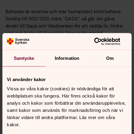
Behoven är enorma och mer humanitärt stöd behövs.
Swisha till 900 1223, märk ”GAZA”, så går din gåva
direkt till Gaza och Västbanken för att rädda liv, lindra
nöd och bidra till långsiktig återuppbyggnad.
Du kan också ge din gåva via formuläret. Då går den till
våra katastrofinsatser som pågår på många platser i
Samtycke
Information
Om
världen, och din gåva används där den behövs mest.
Vi använder kakor
Vissa av våra kakor (cookies) är nödvändiga för att
webbplatsen ska fungera. Här finns också kakor för
analys och kakor som förbättrar din användarupplevelse,
samt kakor som används för marknadsföring och när vi
länkar vidare till andra plattformar. Läs mer om våra
kakor.