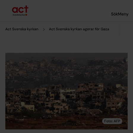
Till innehållet
Till undermeny
Sök
Meny
Act Svenska kyrkan
Act Svenska kyrkan agerar för Gaza