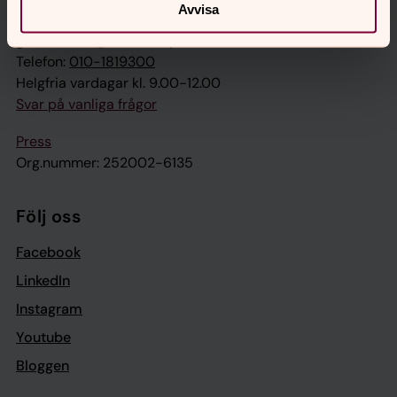
Kontakt
Avvisa
givarservice@svenskakyrkan.se
Telefon:
010-1819300
Helgfria vardagar kl. 9.00-12.00
Svar på vanliga frågor
Press
Org.nummer: 252002-6135
Följ oss
Facebook
LinkedIn
Instagram
Youtube
Bloggen