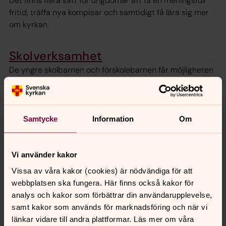
Det finns flera sätt för ungdomar att få en meningsfull
fritid, träffa nya kompisar och samtidigt få lära sig mer
om kyrkan.
Skolverksamhet
De yngre skolbarnen och förskolebarnen får möjligheten
att uppleva kyrkan och ta del av dess budskap på olika
sätt, som exempelvis genom julspel och påskspel.
Samtycke
Information
Om
Senast ändrad 5 januari 2026
Synpunkter eller frågor på sidans
Vi använder kakor
innehåll?
Vissa av våra kakor (cookies) är nödvändiga för att
ystad-sovestads.forsamling@svenskakyrkan.se
webbplatsen ska fungera. Här finns också kakor för
analys och kakor som förbättrar din användarupplevelse,
Dela
samt kakor som används för marknadsföring och när vi
länkar vidare till andra plattformar. Läs mer om våra