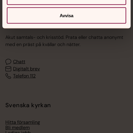
Avvisa
Jourhavande präst
Akut samtals- och krisstöd. Prata eller chatta anonymt
med en präst på kvällar och nätter.
Chatt
Digitalt brev
Telefon 112
Svenska kyrkan
Hitta församling
Bli medlem
Lediga jobb