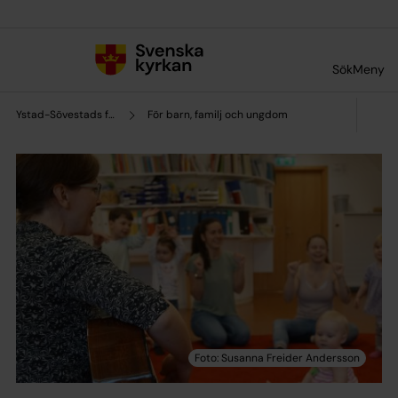
Till innehållet
Till undermeny
Sök
Meny
Ystad-Sövestads församling
För barn, familj och ungdom