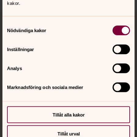
kakor.
Tillbaka till toppen
Tillbaka till innehållet
Samtyckesval
Nödvändiga kakor
Kontakt
Inställningar
Kalender
Analys
Marknadsföring och sociala medier
Hitta snabbt
Sociala kanaler
Tillåt alla kakor
Tillåt urval