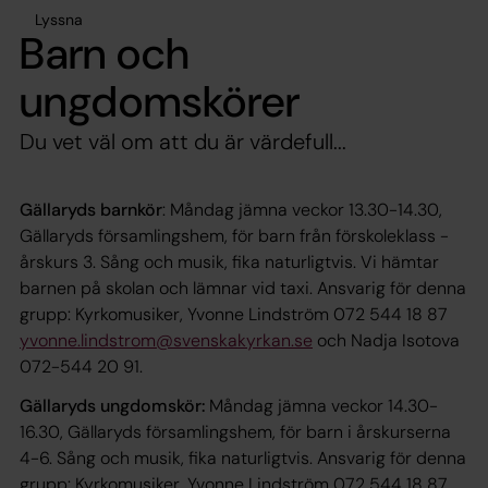
Lyssna
Barn och
ungdomskörer
Du vet väl om att du är värdefull...
Gällaryds barnkör
: Måndag jämna veckor 13.30-14.30,
Gällaryds församlingshem, för barn från förskoleklass -
årskurs 3. Sång och musik, fika naturligtvis. Vi hämtar
barnen på skolan och lämnar vid taxi. Ansvarig för denna
grupp: Kyrkomusiker, Yvonne Lindström 072 544 18 87
yvonne.lindstrom@svenskakyrkan.se
och Nadja Isotova
072-544 20 91.
Gällaryds ungdomskör:
Måndag jämna veckor 14.30-
16.30, Gällaryds församlingshem, för barn i årskurserna
4-6. Sång och musik, fika naturligtvis. Ansvarig för denna
grupp: Kyrkomusiker, Yvonne Lindström 072 544 18 87