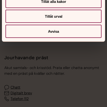
Hitta snabbt
Tillåt alla kakor
Tillåt urval
Sociala kanaler
Avvisa
Jourhavande präst
Akut samtals- och krisstöd. Prata eller chatta anonymt
med en präst på kvällar och nätter.
Chatt
Digitalt brev
Telefon 112