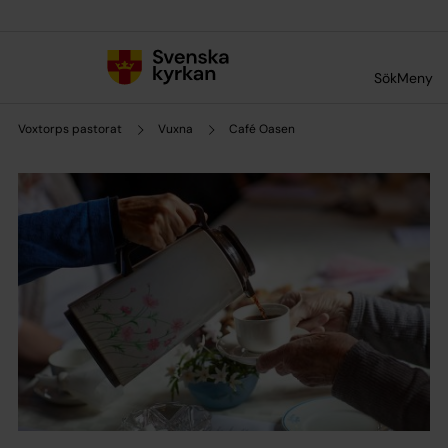
Till innehållet
Till undermeny
Sök
Meny
Voxtorps pastorat
Vuxna
Café Oasen