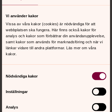
Tillbaka till toppen
Tillbaka till innehållet
Vi använder kakor
Vissa av våra kakor (cookies) är nödvändiga för att
Kontakt
webbplatsen ska fungera. Här finns också kakor för
analys och kakor som förbättrar din användarupplevelse,
samt kakor som används för marknadsföring och när vi
Kalender
länkar vidare till andra plattformar. Läs mer om våra
kakor.
Hitta snabbt
Samtyckesval
Nödvändiga kakor
Sociala kanaler
Inställningar
Analys