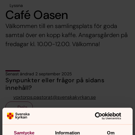
Lyssna
Café Oasen
Välkommen till en samlingsplats för goda
samtal över en kopp kaffe. Ansgarsgården på
fredagar kl. 10.00-12.00. Välkomna!
Senast ändrad 2 september 2025
Synpunkter eller frågor på sidans
innehåll?
voxtorps.pastorat@svenskakyrkan.se
Dela
Samtycke
Information
Om